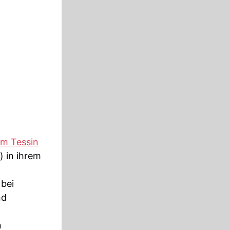
im Tessin
) in ihrem
 bei
nd
n