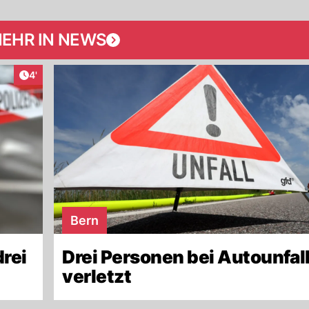
EHR IN NEWS
Artikel veröffentlicht:
4'
Bern
drei
Drei Personen bei Autounfall
verletzt