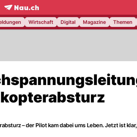
frontpage.
NAU.ch
meldungen
Wirtschaft
Digital
Magazine
Themen
ochspannungsleitu
ikopterabsturz
bsturz – der Pilot kam dabei ums Leben. Jetzt ist klar