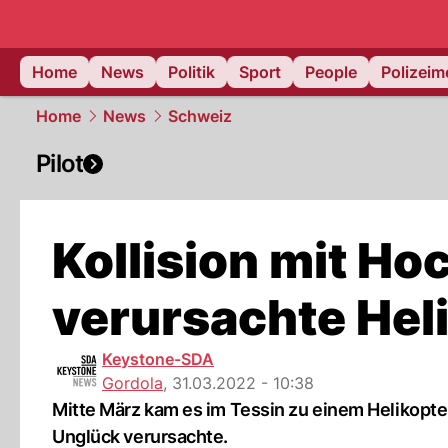
Home
News
Politik
Sport
People
Polizei
Home
News
Schweiz
Pilot
Kollision mit H
verursachte Hel
Keystone-SDA
Gordola
,
31.03.2022 - 10:38
Mitte März kam es im Tessin zu einem Helikoptera
Unglück verursachte.