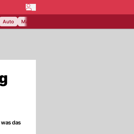
Auto
Matchcenter
Videos
Nau Plus
Lifestyle
ng
, was das