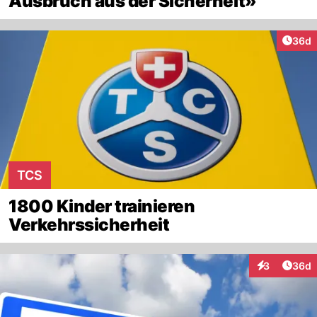
Ausbruch aus der Sicherheit»
Artik
36d
TCS
1800 Kinder trainieren
Verkehrssicherheit
Artik
3
36d
Interaktionen