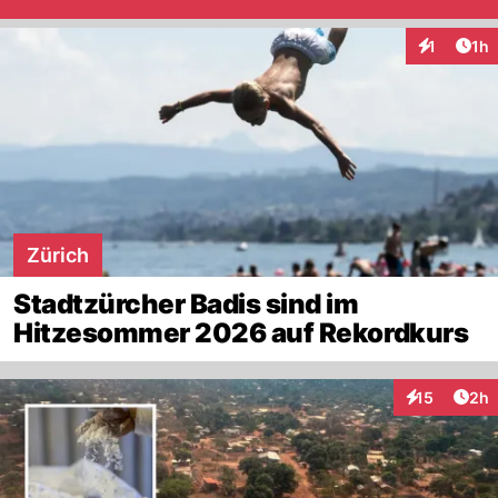
Art
1
1h
Interaktion
Zürich
Stadtzürcher Badis sind im
Hitzesommer 2026 auf Rekordkurs
Arti
15
2h
Interaktione