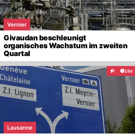
Vernier
Givaudan beschleunigt
organisches Wachstum im zweiten
Quartal
Artik
1
29d
Interaktione
Lausanne