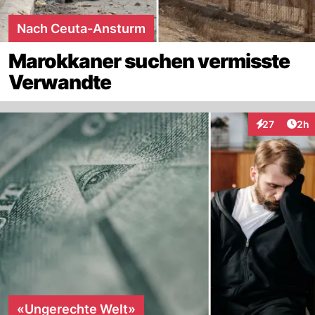
Nach Ceuta-Ansturm
Marokkaner suchen vermisste
Verwandte
Arti
27
2h
Interaktionen
«Ungerechte Welt»