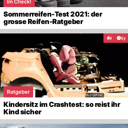
Im Check!
Sommerreifen-Test 2021: der
grosse Reifen-Ratgeber
Arti
9
5y
Interaktion
Ratgeber
Kindersitz im Crashtest: so reist ihr
Kind sicher