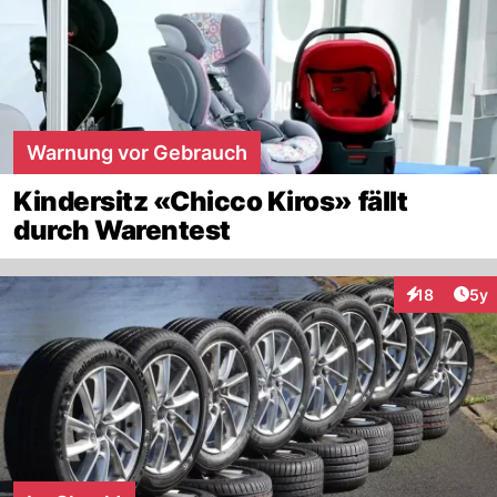
Warnung vor Gebrauch
Kindersitz «Chicco Kiros» fällt
durch Warentest
Arti
18
5y
Interaktione