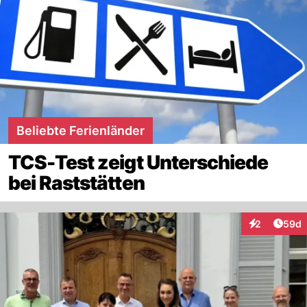
Beliebte Ferienländer
TCS-Test zeigt Unterschiede
bei Raststätten
Artik
2
59d
Interaktionen