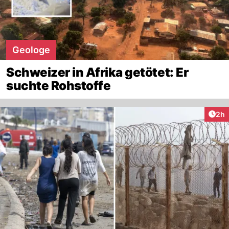
Geologe
Schweizer in Afrika getötet: Er
suchte Rohstoffe
Arti
2h