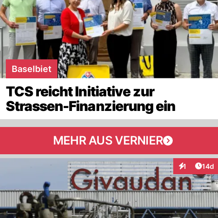
Baselbiet
TCS reicht Initiative zur
Strassen-Finanzierung ein
MEHR AUS VERNIER
Artik
1
14d
Interaktione