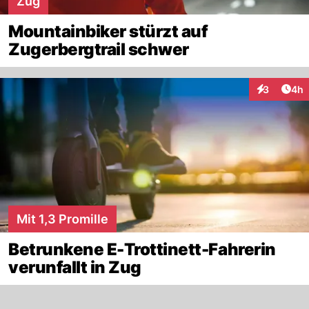
Zug
Mountainbiker stürzt auf
Zugerbergtrail schwer
Arti
3
4h
Interaktion
Mit 1,3 Promille
Betrunkene E-Trottinett-Fahrerin
verunfallt in Zug