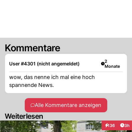
Kommentare
Artikel veröff
2
User #4301 (nicht angemeldet)
Monate
wow, das nenne ich mal eine hoch
spannende News.
Alle Kommentare anzeigen
Weiterlesen
Arti
136
3h
Interaktionen