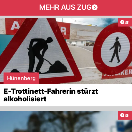
MEHR AUS ZUG
Arti
3h
Hünenberg
E-Trottinett-Fahrerin stürzt
alkoholisiert
Arti
3h