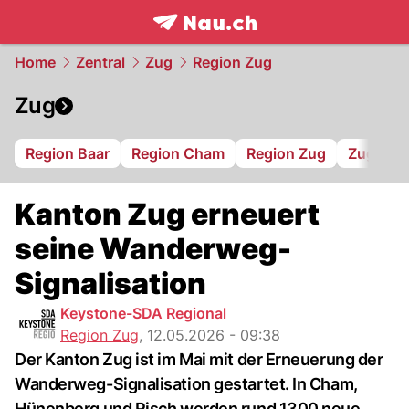
frontpage.
NAU.ch
Home
Zentral
Zug
Region Zug
Zug
Region Baar
Region Cham
Region Zug
Zug 94
Kanton Zug erneuert
seine Wanderweg-
Signalisation
Keystone-SDA Regional
Region Zug
,
12.05.2026 - 09:38
Der Kanton Zug ist im Mai mit der Erneuerung der
Wanderweg-Signalisation gestartet. In Cham,
Hünenberg und Risch werden rund 1300 neue