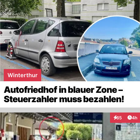
Winterthur
Autofriedhof in blauer Zone –
Steuerzahler muss bezahlen!
Arti
65
4h
Interaktionen