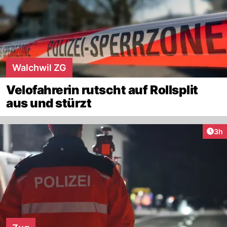
Walchwil ZG
Velofahrerin rutscht auf Rollsplit
aus und stürzt
Arti
3h