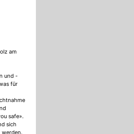
holz am
n und -
was für
sichtnahme
und
ou safe».
nd sich
t werden.