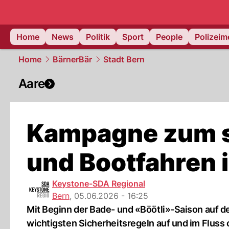
Home
News
Politik
Sport
People
Polizei
Home
BärnerBär
Stadt Bern
Aare
Kampagne zum 
und Bootfahren i
Keystone-SDA Regional
Bern
,
05.06.2026 - 16:25
Mit Beginn der Bade- und «Böötli»-Saison auf de
wichtigsten Sicherheitsregeln auf und im Fluss 