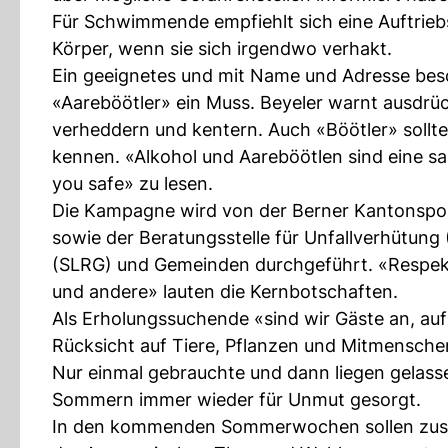
Für Schwimmende empfiehlt sich eine Auftriebsh
Körper, wenn sie sich irgendwo verhakt.
Ein geeignetes und mit Name und Adresse besch
«Aareböötler» ein Muss. Beyeler warnt ausdrü
verheddern und kentern. Auch «Böötler» sollte
kennen. «Alkohol und Aareböötlen sind eine sau
you safe» zu lesen.
Die Kampagne wird von der Berner Kantonspo
sowie der Beratungsstelle für Unfallverhütung
(SLRG) und Gemeinden durchgeführt. «Respektie
und andere» lauten die Kernbotschaften.
Als Erholungssuchende «sind wir Gäste an, auf 
Rücksicht auf Tiere, Pflanzen und Mitmensch
Nur einmal gebrauchte und dann liegen gelas
Sommern immer wieder für Unmut gesorgt.
In den kommenden Sommerwochen sollen zusätz