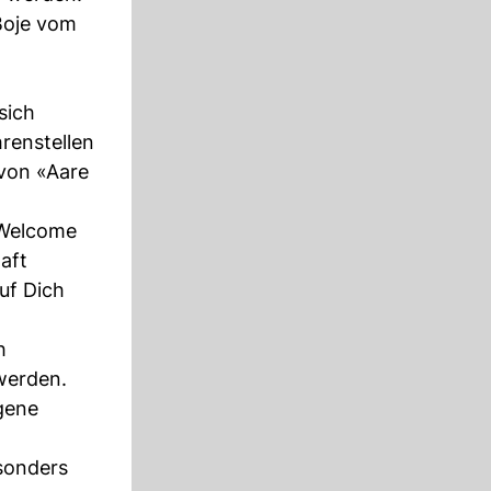
 Boje vom
sich
renstellen
 von «Aare
 Welcome
aft
uf Dich
h
werden.
gene
sonders