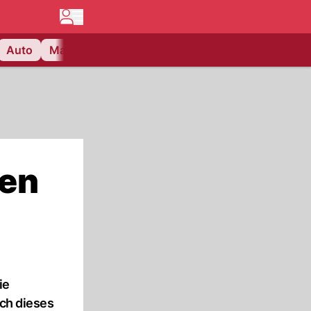
Auto
Matchcenter
Videos
Nau Plus
Lifestyle
en
ie
uch dieses