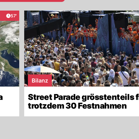
Artikel veröffentlicht:
1
57'
raktionen
Bilanz
a
Street Parade grösstenteils f
trotzdem 30 Festnahmen