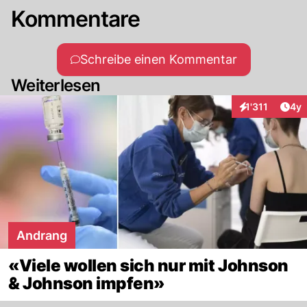
Kommentare
Schreibe einen Kommentar
Weiterlesen
Arti
1'311
4y
Interaktionen
Andrang
«Viele wollen sich nur mit Johnson
& Johnson impfen»