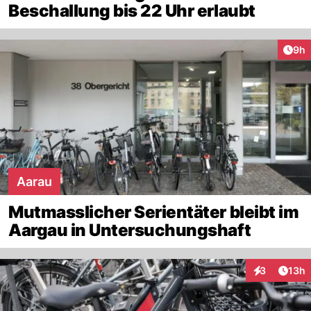
Beschallung bis 22 Uhr erlaubt
Arti
9h
Aarau
Mutmasslicher Serientäter bleibt im
Aargau in Untersuchungshaft
Artik
3
13h
Interaktione