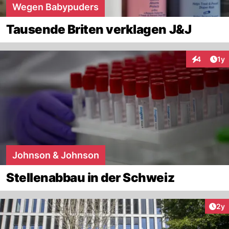
Wegen Babypuders
Tausende Briten verklagen J&J
Art
4
1y
Interaktion
Johnson & Johnson
Stellenabbau in der Schweiz
Arti
2y