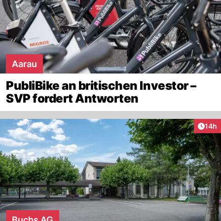
Aarau
PubliBike an britischen Investor –
SVP fordert Antworten
Artik
14h
Buchs AG