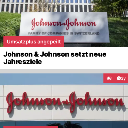
Umsatzplus angepeilt
Johnson & Johnson setzt neue
Jahresziele
Arti
8
3y
Interaktion