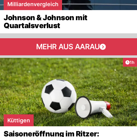
Milliardenvergleich
Johnson & Johnson mit
Quartalsverlust
MEHR AUS AARAU
Art
1h
Küttigen
Saisoneröffnung im Ritzer: