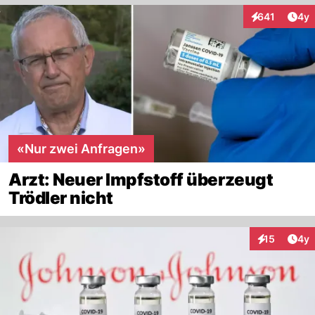
Arti
641
4y
Interaktionen
«Nur zwei Anfragen»
Arzt: Neuer Impfstoff überzeugt
Trödler nicht
Arti
15
4y
Interaktione