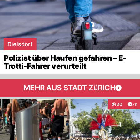
Dielsdorf
Polizist über Haufen gefahren – E-
Trotti-Fahrer verurteilt
MEHR AUS STADT ZüRICH
Arti
120
7h
Interaktionen