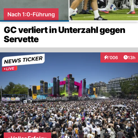
Nach 1:0-Führung
GC verliert in Unterzahl gegen
Servette
Artik
1'006
13h
Interaktionen