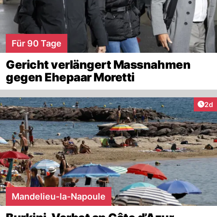
Für 90 Tage
Gericht verlängert Massnahmen
gegen Ehepaar Moretti
Arti
2d
Mandelieu-la-Napoule