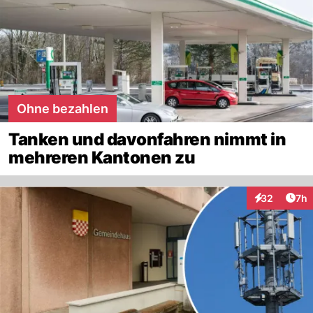
Ohne bezahlen
Tanken und davonfahren nimmt in
mehreren Kantonen zu
Arti
32
7h
Interaktionen