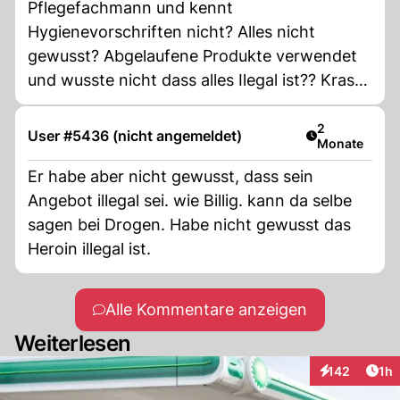
Pflegefachmann und kennt
Hygienevorschriften nicht? Alles nicht
gewusst? Abgelaufene Produkte verwendet
und wusste nicht dass alles Ilegal ist?? Krasse
Ausrede.
Artikel veröff
2
User #5436 (nicht angemeldet)
Monate
Er habe aber nicht gewusst, dass sein
Angebot illegal sei. wie Billig. kann da selbe
sagen bei Drogen. Habe nicht gewusst das
Heroin illegal ist.
Alle Kommentare anzeigen
Weiterlesen
Art
142
1h
Interaktionen