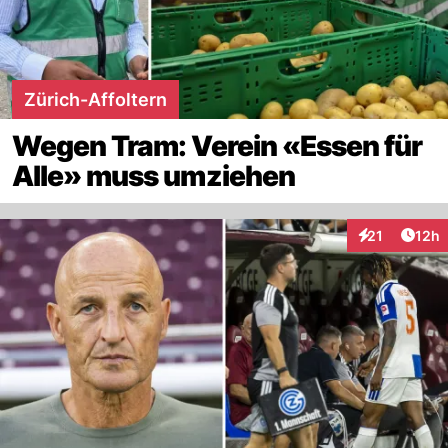
Zürich-Affoltern
Wegen Tram: Verein «Essen für
Alle» muss umziehen
Artik
21
12h
Interaktionen