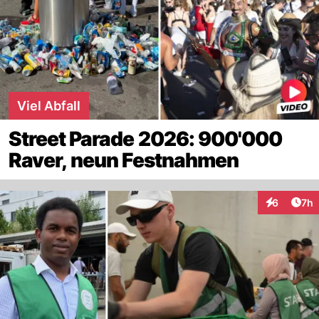
Viel Abfall
Street Parade 2026: 900'000
Raver, neun Festnahmen
Arti
6
7h
Interaktion