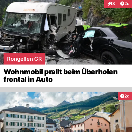
Arti
18
2d
Interaktione
Rongellen GR
Wohnmobil prallt beim Überholen
frontal in Auto
Arti
2d