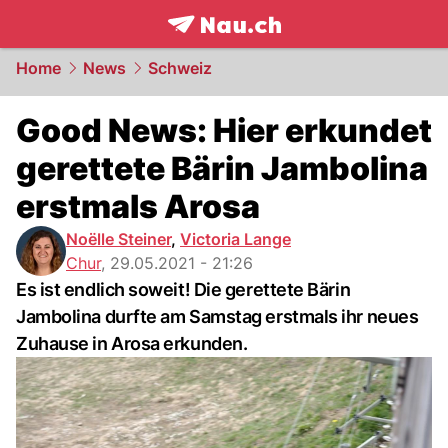
frontpage.
NAU.ch
Home
News
Schweiz
Good News: Hier erkundet
gerettete Bärin Jambolina
erstmals Arosa
Noëlle Steiner
,
Victoria Lange
Chur
,
29.05.2021 - 21:26
Es ist endlich soweit! Die gerettete Bärin
Jambolina durfte am Samstag erstmals ihr neues
Zuhause in Arosa erkunden.