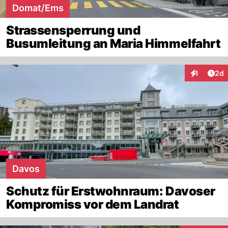
Domat/Ems
Strassensperrung und
Busumleitung an Maria Himmelfahrt
Arti
1
2d
Interaktion
Davos
Schutz für Erstwohnraum: Davoser
Kompromiss vor dem Landrat