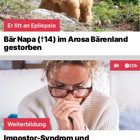
Er litt an Epilepsie
Bär Napa (†14) im Arosa Bärenland
gestorben
Artik
8
20h
Interaktionen
Weiterbildung
Impostor-Syndrom und