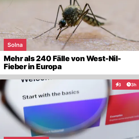
Solna
Mehr als 240 Fälle von West-Nil-
Fieber in Europa
Arti
3
3h
Interaktion