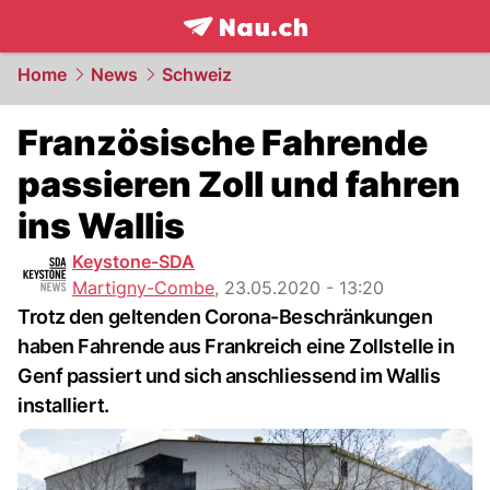
frontpage.
NAU.ch
Home
News
Schweiz
Französische Fahrende
passieren Zoll und fahren
ins Wallis
Keystone-SDA
Martigny-Combe
,
23.05.2020 - 13:20
Trotz den geltenden Corona-Beschränkungen
haben Fahrende aus Frankreich eine Zollstelle in
Genf passiert und sich anschliessend im Wallis
installiert.