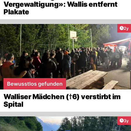
Vergewaltigung»: Wallis entfernt
Plakate
Arti
2y
Bewusstlos gefunden
Walliser Mädchen (†6) verstirbt im
Spital
Arti
3y