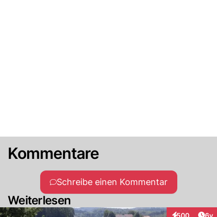
Kommentare
Schreibe einen Kommentar
Weiterlesen
Arti
500
6y