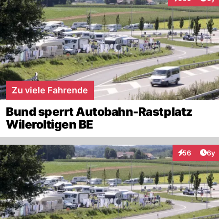
Interaktionen
Zu viele Fahrende
Bund sperrt Autobahn-Rastplatz
Wileroltigen BE
Arti
56
6y
Interaktionen