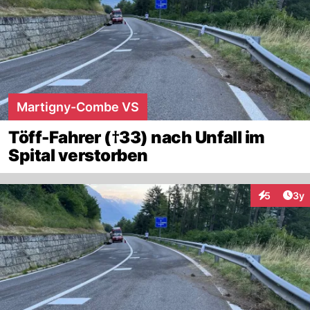
Martigny-Combe VS
Töff-Fahrer (†33) nach Unfall im
Spital verstorben
Arti
5
3y
Interaktion