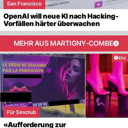
San Francisco
OpenAI will neue KI nach Hacking-
Vorfällen härter überwachen
MEHR AUS MARTIGNY-COMBE
Artik
92d
Für Sexclub
«Aufforderung zur