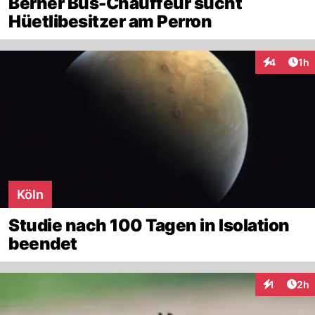
Berner Bus-Chauffeur sucht
Hüetlibesitzer am Perron
Art
4
1h
Interaktion
Köln
Studie nach 100 Tagen in Isolation
beendet
Arti
1
2h
Interaktion