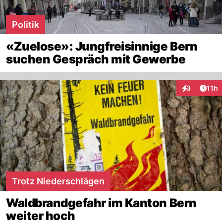
Politik
«Zuelose»: Jungfreisinnige Bern
suchen Gespräch mit Gewerbe
Artik
3
11h
Interaktione
Trotz Niederschlägen
Waldbrandgefahr im Kanton Bern
weiter hoch