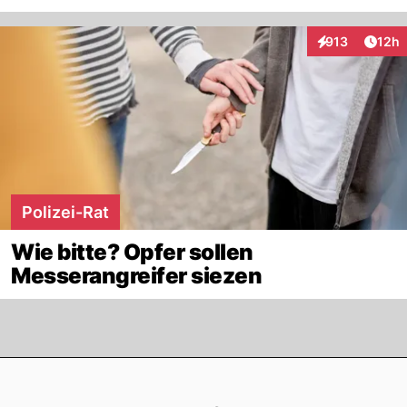
Artik
913
12h
Interaktionen
Polizei-Rat
Wie bitte? Opfer sollen
Messerangreifer siezen
Footer