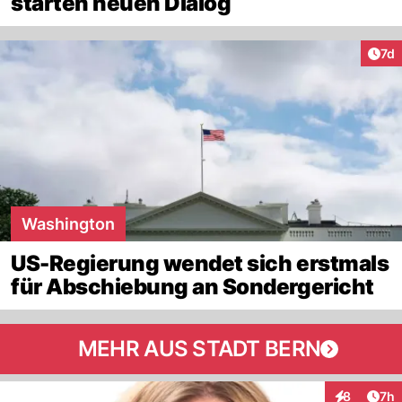
starten neuen Dialog
Art
7d
Washington
US-Regierung wendet sich erstmals
für Abschiebung an Sondergericht
MEHR AUS STADT BERN
Arti
8
7h