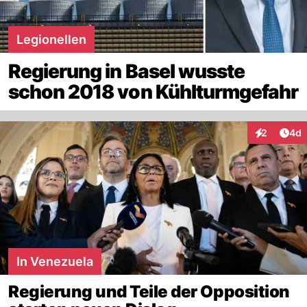
Legionellen
Regierung in Basel wusste
schon 2018 von Kühlturmgefahr
Arti
2
4d
Interaktion
In Venezuela
Regierung und Teile der Opposition