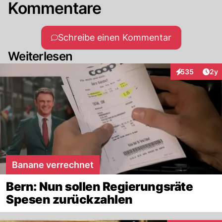
Kommentare
Schreibe einen Kommentar
Weiterlesen
Arti
535
2y
Interaktionen
Banane verrechnet
Bern: Nun sollen Regierungsräte
Spesen zurückzahlen