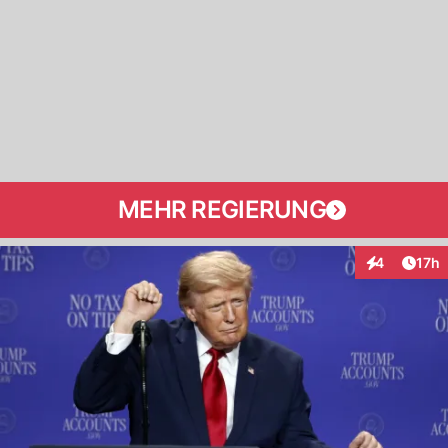
MEHR REGIERUNG
Artik
4
17h
Interaktione