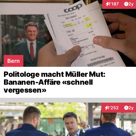
Arti
1'187
2y
Interaktionen
Bern
Politologe macht Müller Mut:
Bananen-Affäre «schnell
vergessen»
Arti
1'252
2y
Interaktionen