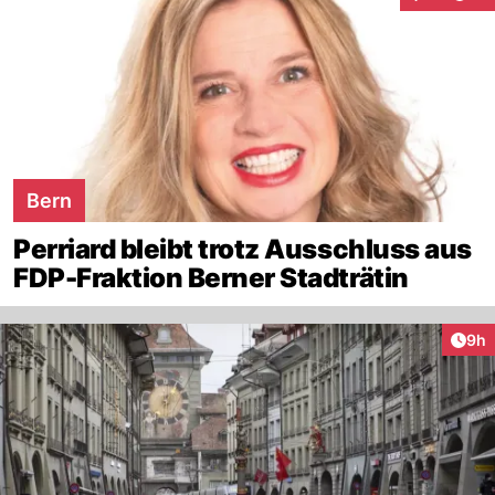
Interaktion
Bern
Perriard bleibt trotz Ausschluss aus
FDP-Fraktion Berner Stadträtin
Arti
9h