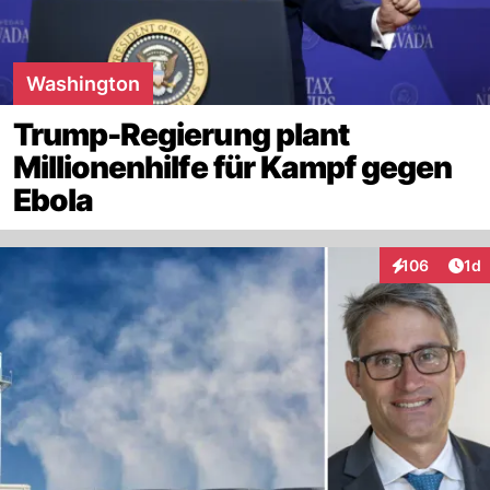
Washington
Trump-Regierung plant
Millionenhilfe für Kampf gegen
Ebola
Art
106
1d
Interaktionen