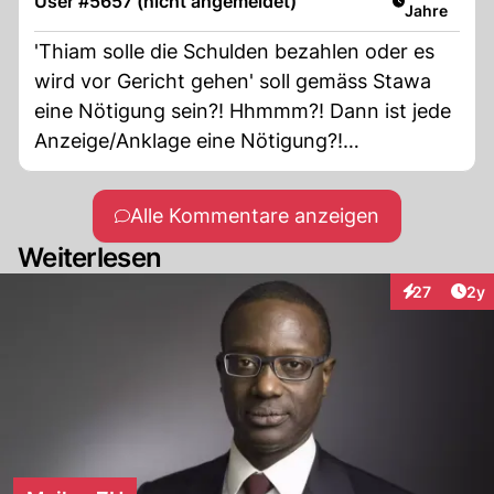
User #5657 (nicht angemeldet)
Jahre
'Thiam solle die Schulden bezahlen oder es
wird vor Gericht gehen' soll gemäss Stawa
eine Nötigung sein?! Hhmmm?! Dann ist jede
Anzeige/Anklage eine Nötigung?!
Interessant:-)
Alle Kommentare anzeigen
Weiterlesen
Arti
27
2y
Interaktione