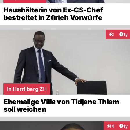
Haushälterin von Ex-CS-Chef
bestreitet in Zürich Vorwürfe
Art
2
1y
Interaktion
In Herrliberg ZH
Ehemalige Villa von Tidjane Thiam
soll weichen
Art
14
1y
Interaktione