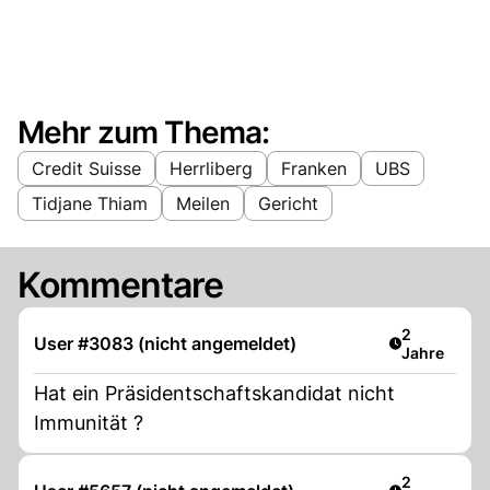
Mehr zum Thema:
Credit Suisse
Herrliberg
Franken
UBS
Tidjane Thiam
Meilen
Gericht
Kommentare
Artikel verö
2
User #3083 (nicht angemeldet)
Jahre
Hat ein Präsidentschaftskandidat nicht
Immunität ?
Artikel verö
2