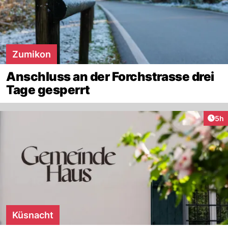
Zumikon
Anschluss an der Forchstrasse drei
Tage gesperrt
Arti
5h
Küsnacht