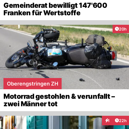
Gemeinderat bewilligt 147'600
Franken für Wertstoffe
Artik
20h
Oberengstringen ZH
Motorrad gestohlen & verunfallt –
zwei Männer tot
Artik
1
22h
Interaktione