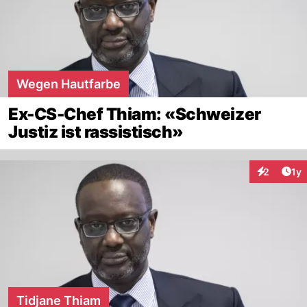
Wegen Hautfarbe
Ex-CS-Chef Thiam: «Schweizer
Justiz ist rassistisch»
Art
2
1y
Interaktion
Tidjane Thiam