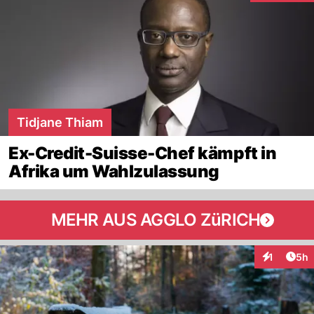
Tidjane Thiam
Ex-Credit-Suisse-Chef kämpft in
Afrika um Wahlzulassung
MEHR AUS AGGLO ZüRICH
Arti
1
5h
Interaktion