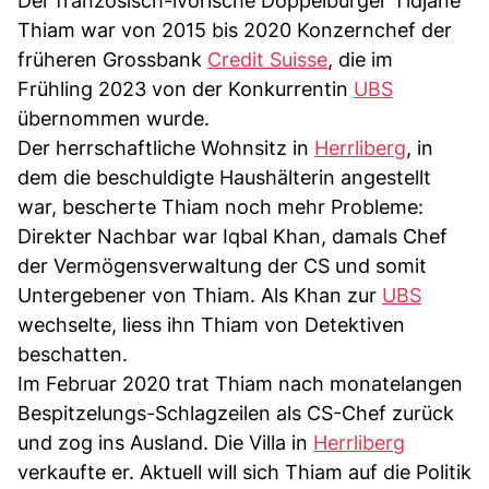
Der französisch-ivorische Doppelbürger Tidjane
Thiam war von 2015 bis 2020 Konzernchef der
früheren Grossbank
Credit Suisse
, die im
Frühling 2023 von der Konkurrentin
UBS
übernommen wurde.
Der herrschaftliche Wohnsitz in
Herrliberg
, in
dem die beschuldigte Haushälterin angestellt
war, bescherte Thiam noch mehr Probleme:
Direkter Nachbar war Iqbal Khan, damals Chef
der Vermögensverwaltung der CS und somit
Untergebener von Thiam. Als Khan zur
UBS
wechselte, liess ihn Thiam von Detektiven
beschatten.
Im Februar 2020 trat Thiam nach monatelangen
Bespitzelungs-Schlagzeilen als CS-Chef zurück
und zog ins Ausland. Die Villa in
Herrliberg
verkaufte er. Aktuell will sich Thiam auf die Politik