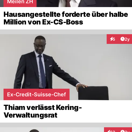
Meilen ZH
Hausangestellte forderte über halbe
Million von Ex-CS-Boss
Arti
5
2y
Interaktion
Ex-Credit-Suisse-Chef
Thiam verlässt Kering-
Verwaltungsrat
Arti