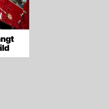
ängt
ild