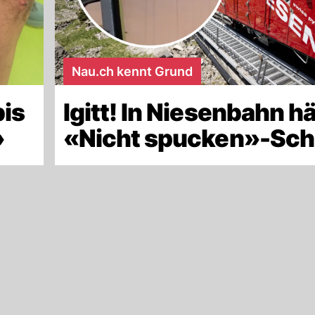
Nau.ch kennt Grund
bis
Igitt! In Niesenbahn h
»
«Nicht spucken»-Sch