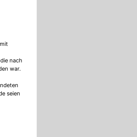
mit
 die nach
den war.
endeten
de seien