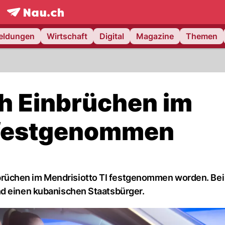
frontpage.
NAU.ch
meldungen
Wirtschaft
Digital
Magazine
Themen
h Einbrüchen im
I festgenommen
rüchen im Mendrisiotto TI festgenommen worden. Bei
nd einen kubanischen Staatsbürger.