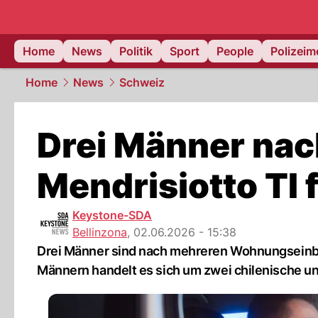
Home
News
Politik
Sport
People
Polizei
Home
News
Schweiz
Drei Männer nac
Mendrisiotto T
Keystone-SDA
Bellinzona
,
02.06.2026 - 15:38
Drei Männer sind nach mehreren Wohnungseinb
Männern handelt es sich um zwei chilenische u