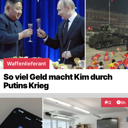
Waffenlieferant
So viel Geld macht Kim durch
Putins Krieg
Arti
12
5h
Interaktione