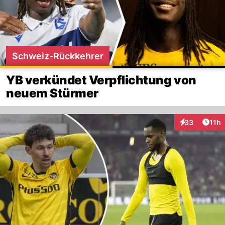
Schweiz-Rückkehrer
YB verkündet Verpflichtung von
neuem Stürmer
Artik
33
11h
Interaktionen