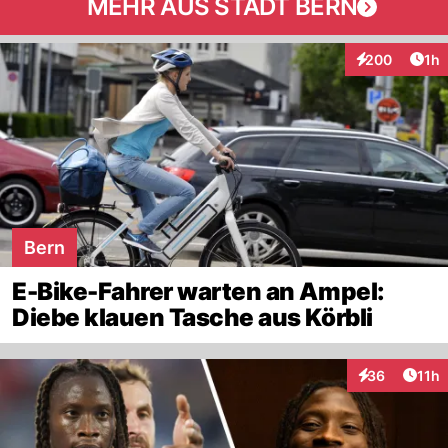
MEHR AUS STADT BERN
Art
200
1h
Interaktionen
Bern
E-Bike-Fahrer warten an Ampel:
Diebe klauen Tasche aus Körbli
Artik
36
11h
Interaktionen