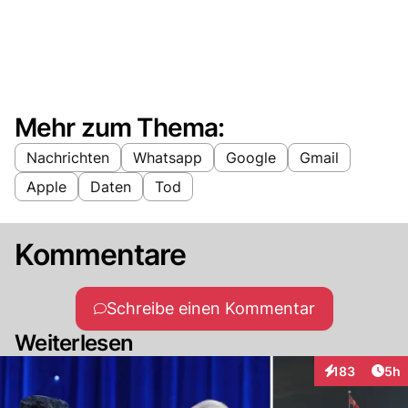
Mehr zum Thema:
Nachrichten
Whatsapp
Google
Gmail
Apple
Daten
Tod
Kommentare
Schreibe einen Kommentar
Weiterlesen
Arti
183
5h
Interaktionen