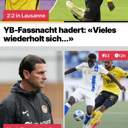
2:2 in Lausanne
YB-Fassnacht hadert: «Vieles
wiederholt sich...»
Artik
33
12h
Interaktionen