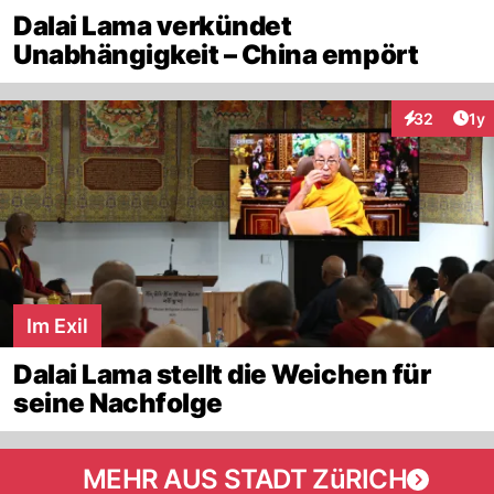
Dalai Lama verkündet
Unabhängigkeit – China empört
Art
32
1y
Interaktione
Im Exil
Dalai Lama stellt die Weichen für
seine Nachfolge
MEHR AUS STADT ZüRICH