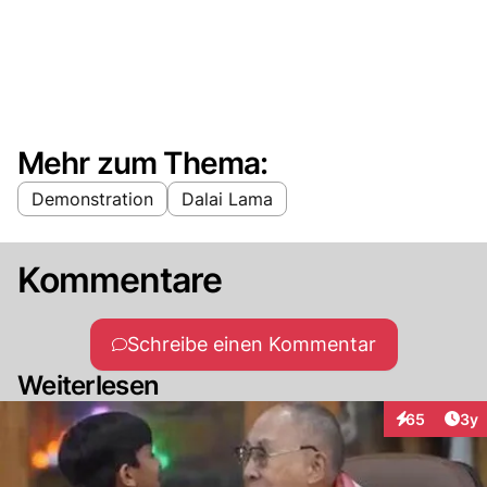
Mehr zum Thema:
Demonstration
Dalai Lama
Kommentare
Schreibe einen Kommentar
Weiterlesen
Arti
65
3y
Interaktionen