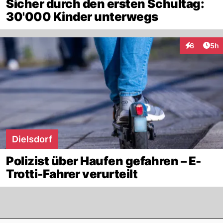
Sicher durch den ersten Schultag:
30'000 Kinder unterwegs
Arti
6
5h
Interaktion
Dielsdorf
Polizist über Haufen gefahren – E-
Trotti-Fahrer verurteilt