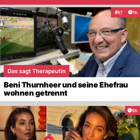
Art
37
1h
Interaktione
Das sagt Therapeutin
Beni Thurnheer und seine Ehefrau
wohnen getrennt
Arti
5h