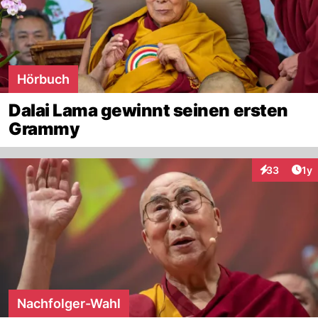
Hörbuch
Dalai Lama gewinnt seinen ersten
Grammy
Art
33
1y
Interaktione
Nachfolger-Wahl