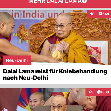
MEHR DALAI LAMA
Artik
3
64d
Interaktionen
Neu-Delhi
Dalai Lama reist für Kniebehandlung
nach Neu-Delhi
Artike
4
186d
Interaktionen