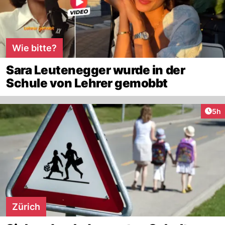
Wie bitte?
Sara Leutenegger wurde in der
Schule von Lehrer gemobbt
Arti
5h
Zürich