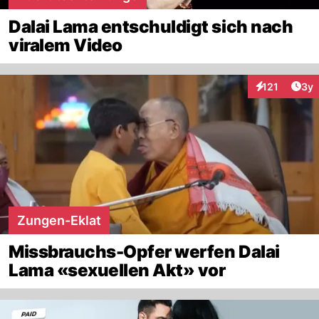
Dalai Lama entschuldigt sich nach
viralem Video
Arti
121
3y
Interaktionen
Zungen-Eklat
Missbrauchs-Opfer werfen Dalai
Lama «sexuellen Akt» vor