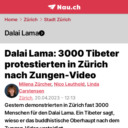
frontpage.
NAU.ch
Home
Zürich
Stadt Zürich
Dalai Lama
Dalai Lama: 3000 Tibeter
protestierten in Zürich
nach Zungen-Video
Milena Zürcher
,
Nico Leuthold
,
Linda
Carstensen
Zürich
,
20.04.2023 - 12:13
Gestern demonstrierten in Zürich fast 3000
Menschen für den Dalai Lama. Ein Tibeter sagt,
wieso er das buddhistische Oberhaupt nach dem