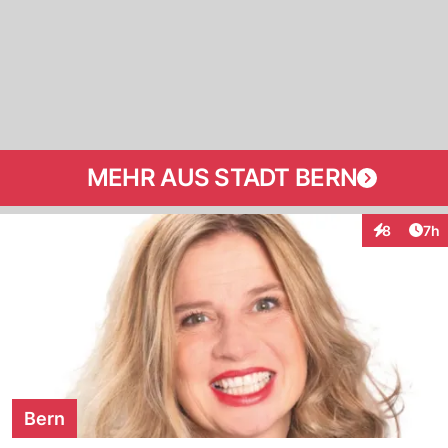
MEHR AUS STADT BERN
Arti
8
7h
Interaktion
Bern