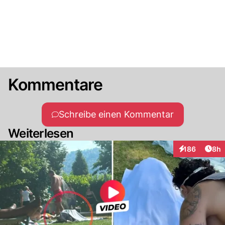
Kommentare
Schreibe einen Kommentar
Weiterlesen
Arti
186
8h
Interaktionen