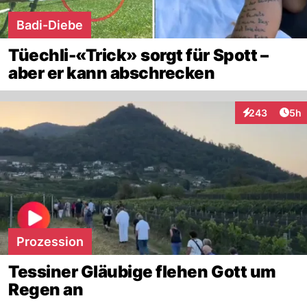
Badi-Diebe
Tüechli-«Trick» sorgt für Spott –
aber er kann abschrecken
Arti
243
5h
Interaktionen
Prozession
Tessiner Gläubige flehen Gott um
Regen an