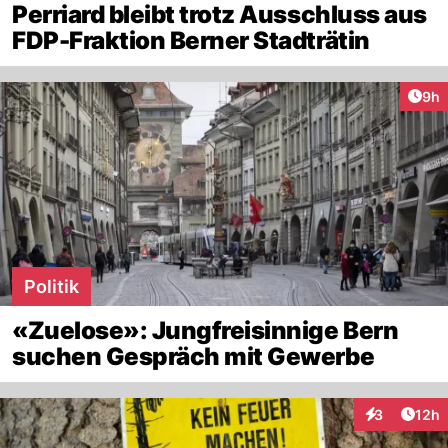
Perriard bleibt trotz Ausschluss aus
FDP-Fraktion Berner Stadträtin
Arti
9h
Politik
«Zuelose»: Jungfreisinnige Bern
suchen Gespräch mit Gewerbe
Artik
3
12h
Interaktione