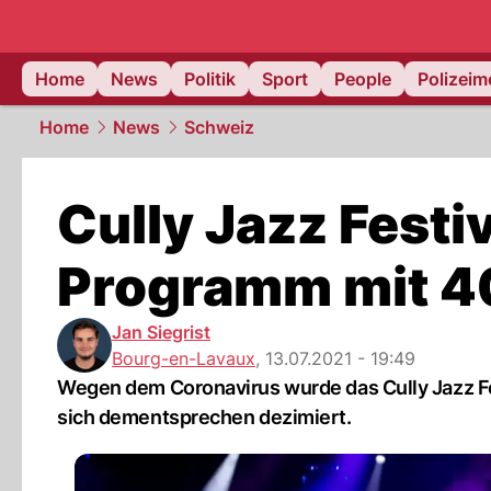
Home
News
Politik
Sport
People
Polizei
Home
News
Schweiz
Cully Jazz Festi
Programm mit 4
Jan Siegrist
Bourg-en-Lavaux
,
13.07.2021 - 19:49
Wegen dem Coronavirus wurde das Cully Jazz Fe
sich dementsprechen dezimiert.