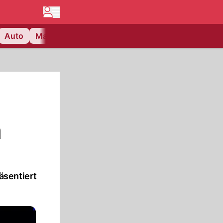
Auto
Matchcenter
Videos
Nau Plus
Lifestyle
n
äsentiert