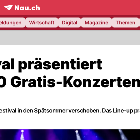
frontpage.
NAU.ch
meldungen
Wirtschaft
Digital
Magazine
Themen
val präsentiert
0 Gratis-Konzerte
stival in den Spätsommer verschoben. Das Line-up pr