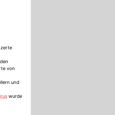
nzerte
 den
rte von
llern und
rus
wurde