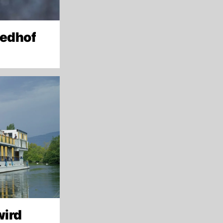
iedhof
wird