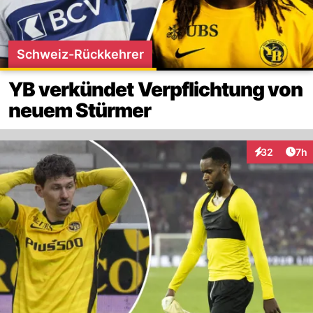
Schweiz-Rückkehrer
YB verkündet Verpflichtung von
neuem Stürmer
Arti
32
7h
Interaktionen