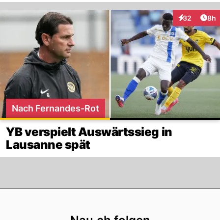
Arti
32
8h
Interaktionen
Nach Fernandes-Rot
YB verspielt Auswärtssieg in
Lausanne spät
Footer