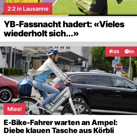
2:2 in Lausanne
YB-Fassnacht hadert: «Vieles
wiederholt sich...»
Arti
186
8h
Interaktionen
Mies!
E-Bike-Fahrer warten an Ampel:
Diebe klauen Tasche aus Körbli