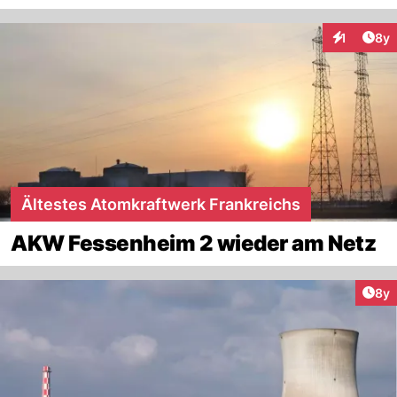
Arti
1
8y
Interaktion
Ältestes Atomkraftwerk Frankreichs
AKW Fessenheim 2 wieder am Netz
Arti
8y