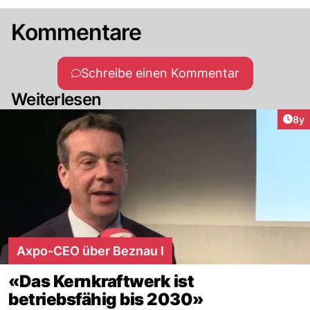
Kommentare
Schreibe einen Kommentar
Weiterlesen
Arti
8y
Axpo-CEO über Beznau I
«Das Kernkraftwerk ist
betriebsfähig bis 2030»