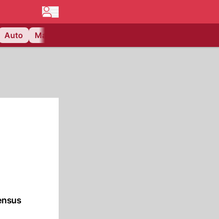
Auto
Matchcenter
Videos
Nau Plus
Lifestyle
zensus
e