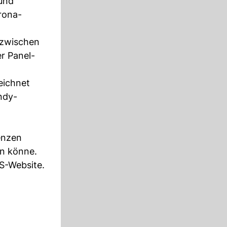
 und
orona-
 zwischen
er Panel-
eichnet
ndy-
enzen
en könne.
FS-Website.