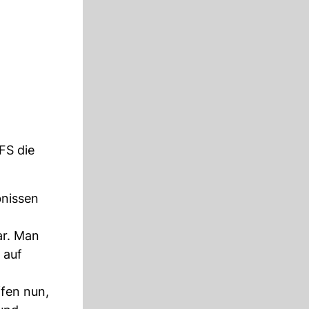
FS die
nissen
ar. Man
 auf
fen nun,