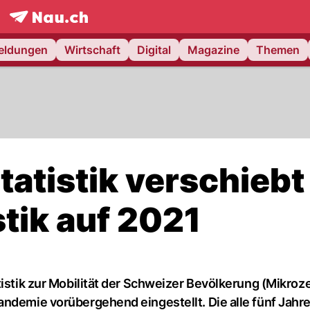
frontpage.
NAU.ch
meldungen
Wirtschaft
Digital
Magazine
Themen
atistik verschiebt
stik auf 2021
tistik zur Mobilität der Schweizer Bevölkerung (Mikro
andemie vorübergehend eingestellt. Die alle fünf Jahr