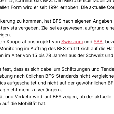
kehrt», schreibt das BFS. Den Mikrozensus Mobilität
tuellen Form wird er seit 1994 erhoben. Die aktuelle C
völkerung zu kommen, hat BFS nach eigenen Angaben
ntervista vergeben. Ziel sei es gewesen, aufgrund ein
igen.
ein Kooperationsprojekt von
Swisscom
und
SBB
, bez
Monitoring im Auftrag des BFS stützt sich auf die Ha
n im Alter von 15 bis 79 Jahren aus der Schweiz und
ta fest, dass es sich dabei um Schätzungen und Tend
hebung nach üblichen BFS-Standards nicht vergleich
stics aufgeschaltet und nicht auf der gewöhnlichen B
ag nicht mehr zu verlängern.
t und Verkehr wird laut BFS zeigen, ob der aktuelle
auf die Mobilität hat.