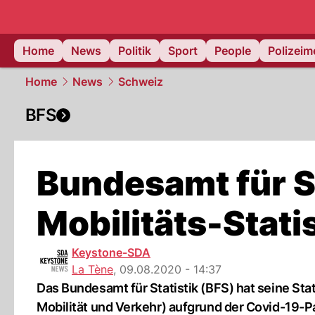
Home
News
Politik
Sport
People
Polizei
Home
News
Schweiz
BFS
Bundesamt für St
Mobilitäts-Stati
Keystone-SDA
La Tène
,
09.08.2020 - 14:37
Das Bundesamt für Statistik (BFS) hat seine Sta
Mobilität und Verkehr) aufgrund der Covid-19-P