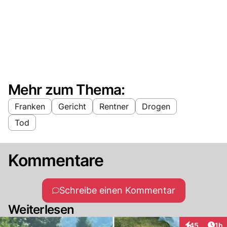
Mehr zum Thema:
Franken
Gericht
Rentner
Drogen
Tod
Kommentare
Schreibe einen Kommentar
Weiterlesen
Art
45
1h