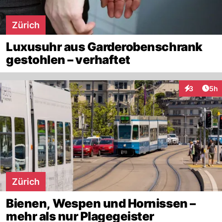
Zürich
Luxusuhr aus Garderobenschrank
gestohlen – verhaftet
Arti
3
5h
Interaktion
Zürich
Bienen, Wespen und Hornissen –
mehr als nur Plagegeister