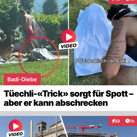
Interaktione
Badi-Diebe
Tüechli-«Trick» sorgt für Spott –
aber er kann abschrecken
Art
39
1h
Interaktione