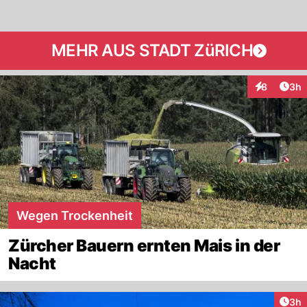
MEHR AUS STADT ZüRICH
Arti
8
3h
Interaktion
Wegen Trockenheit
Zürcher Bauern ernten Mais in der
Nacht
Arti
3h