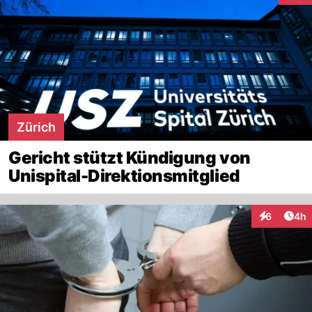
Zürich
Gericht stützt Kündigung von
Unispital-Direktionsmitglied
Arti
6
4h
Interaktion