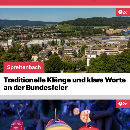
Arti
2d
Spreitenbach
Traditionelle Klänge und klare Worte
an der Bundesfeier
Arti
2d