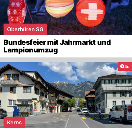
Oberbüren SG
Bundesfeier mit Jahrmarkt und
Lampionumzug
Arti
4d
Kerns