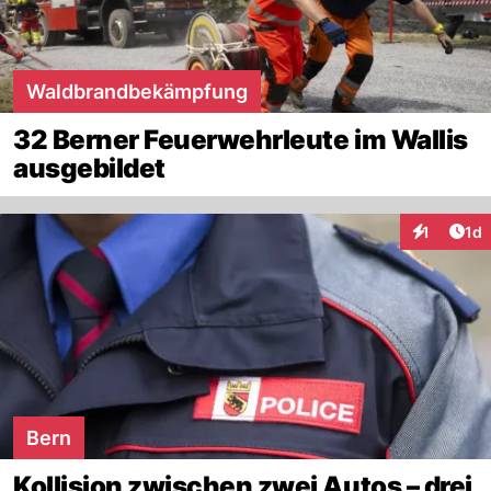
Waldbrandbekämpfung
32 Berner Feuerwehrleute im Wallis
ausgebildet
Art
1
1d
Interaktion
Bern
Kollision zwischen zwei Autos – drei