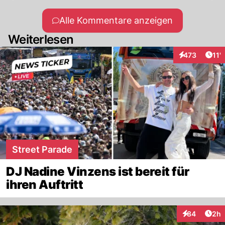
Alle Kommentare anzeigen
Weiterlesen
Arti
473
11'
Interaktionen
Street Parade
DJ Nadine Vinzens ist bereit für
ihren Auftritt
Arti
84
2h
Interaktionen