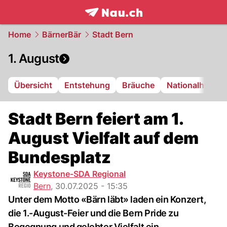
frontpage.
NAU.ch
Home
BärnerBär
Stadt Bern
1. August
Übersicht
Entstehung
Bräuche
Nationalhymne
Stadt Bern feiert am 1.
August Vielfalt auf dem
Bundesplatz
Keystone-SDA Regional
Bern
,
30.07.2025 - 15:35
Unter dem Motto «Bärn läbt» laden ein Konzert,
die 1.-August-Feier und die Bern Pride zu
Begegnung und gelebter Vielfalt ein.