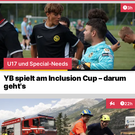
Arti
3h
U17 und Special-Needs
YB spielt am Inclusion Cup – darum
geht's
Artik
4
22h
Interaktionen