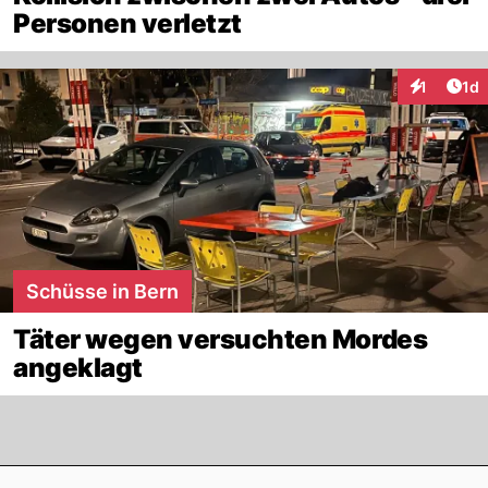
Personen verletzt
Art
1
1d
Interaktion
Schüsse in Bern
Täter wegen versuchten Mordes
angeklagt
Footer