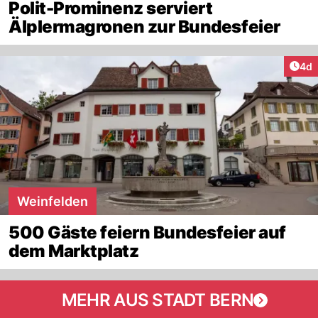
Polit-Prominenz serviert
Älplermagronen zur Bundesfeier
Arti
4d
Weinfelden
500 Gäste feiern Bundesfeier auf
dem Marktplatz
MEHR AUS STADT BERN