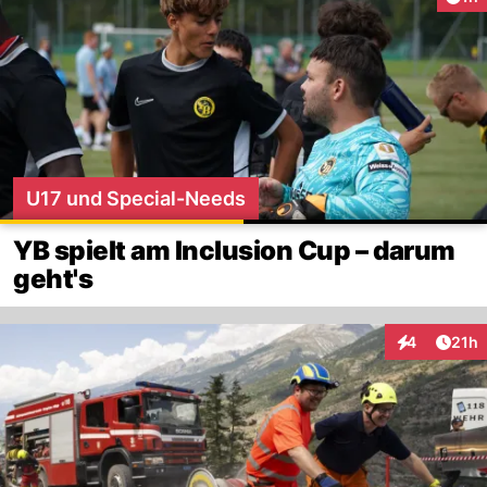
U17 und Special-Needs
YB spielt am Inclusion Cup – darum
geht's
Artik
4
21h
Interaktione