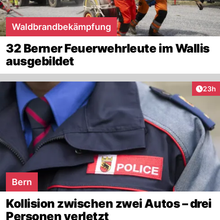
Waldbrandbekämpfung
32 Berner Feuerwehrleute im Wallis
ausgebildet
Artik
23h
Bern
Kollision zwischen zwei Autos – drei
Personen verletzt