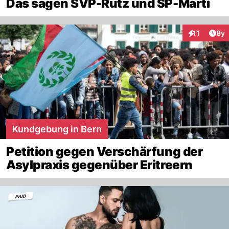
Das sagen SVP-Rutz und SP-Marti
Arti
11
8y
Interaktione
Kundgebung in Bern
Petition gegen Verschärfung der
Asylpraxis gegenüber Eritreern