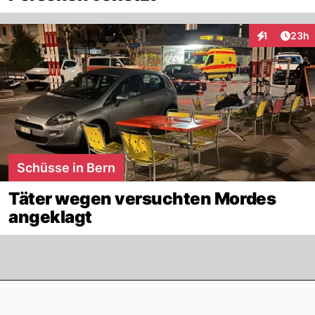
Artik
1
23h
Interaktione
Schüsse in Bern
Täter wegen versuchten Mordes
angeklagt
Footer