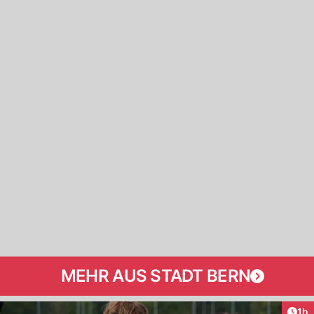
MEHR AUS STADT BERN
Art
1h