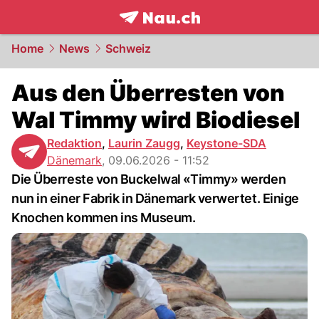
frontpage.
NAU.ch
Home
News
Schweiz
Aus den Überresten von
Wal Timmy wird Biodiesel
Redaktion
,
Laurin Zaugg
,
Keystone-SDA
Dänemark
,
09.06.2026 - 11:52
Die Überreste von Buckelwal «Timmy» werden
nun in einer Fabrik in Dänemark verwertet. Einige
Knochen kommen ins Museum.