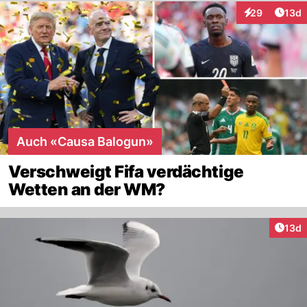
Artik
29
13d
Interaktionen
Auch «Causa Balogun»
Verschweigt Fifa verdächtige
Wetten an der WM?
Artik
13d