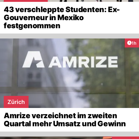
43 verschleppte Studenten: Ex-
Gouverneur in Mexiko
festgenommen
Art
1h
Zürich
Amrize verzeichnet im zweiten
Quartal mehr Umsatz und Gewinn