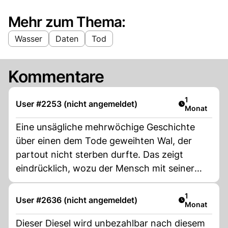
Mehr zum Thema:
Wasser
Daten
Tod
Kommentare
Artikel veröf
1
User #2253 (nicht angemeldet)
Monat
Eine unsägliche mehrwöchige Geschichte
über einen dem Tode geweihten Wal, der
partout nicht sterben durfte. Das zeigt
eindrücklich, wozu der Mensch mit seiner
Selbstüberschätzung fähig ist.
Artikel veröf
1
User #2636 (nicht angemeldet)
Monat
Dieser Diesel wird unbezahlbar nach diesem