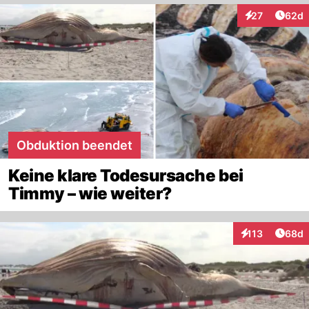
Artik
27
62d
Interaktionen
Obduktion beendet
Keine klare Todesursache bei
Timmy – wie weiter?
Artik
113
68d
Interaktionen