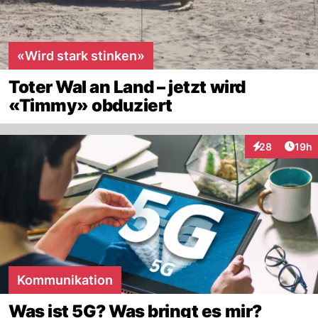
«Wird stark stinken»
Toter Wal an Land – jetzt wird
«Timmy» obduziert
Artik
28
19h
Interaktionen
Kommunikation
Was ist 5G? Was bringt es mir?