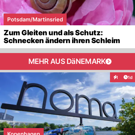
Potsdam/Martinsried
Zum Gleiten und als Schutz:
Schnecken ändern ihren Schleim
MEHR AUS DäNEMARK
Art
1
1d
Interaktion
Kopenhagen