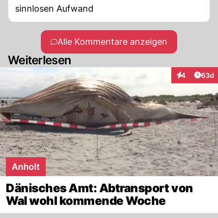
sinnlosen Aufwand
Alle Kommentare anzeigen
Weiterlesen
Artik
4
63d
Interaktionen
Anholt
Dänisches Amt: Abtransport von
Wal wohl kommende Woche