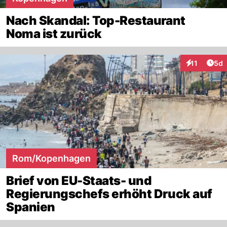
Nach Skandal: Top-Restaurant
Noma ist zurück
Arti
11
5d
Interaktione
Rom/Kopenhagen
Brief von EU-Staats- und
Regierungschefs erhöht Druck auf
Spanien