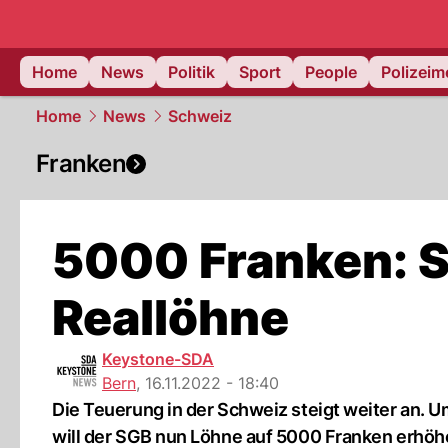
Home
News
Politik
Sport
People
Polizei
Home
News
Schweiz
Franken
5000 Franken: S
Reallöhne
Keystone-SDA
Bern
,
16.11.2022 - 18:40
Die Teuerung in der Schweiz steigt weiter an. 
will der SGB nun Löhne auf 5000 Franken erhöh