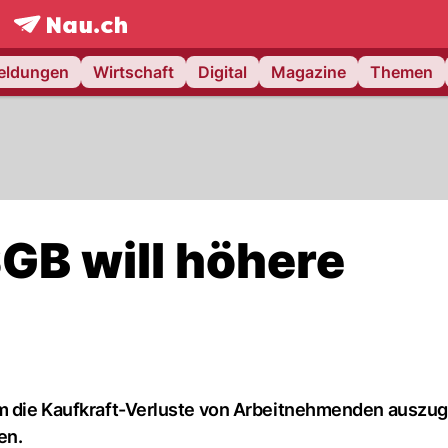
frontpage.
NAU.ch
meldungen
Wirtschaft
Digital
Magazine
Themen
GB will höhere
Um die Kaufkraft-Verluste von Arbeitnehmenden auszug
en.