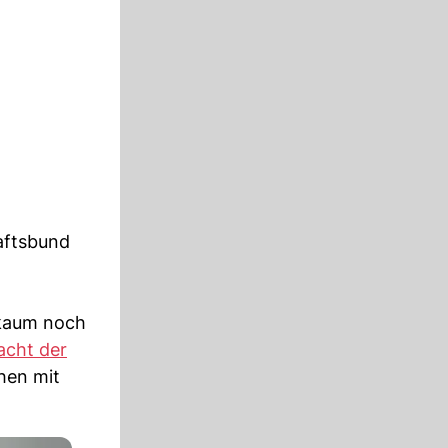
aftsbund
 kaum noch
acht der
hen mit