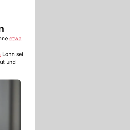
en
öhne
etwa
n
Lohn sei
gut und