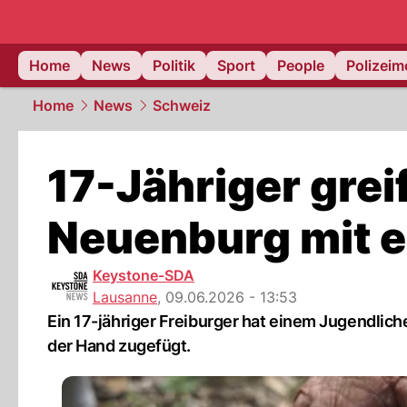
Home
News
Politik
Sport
People
Polizei
Home
News
Schweiz
17-Jähriger grei
Neuenburg mit e
Keystone-SDA
Lausanne
,
09.06.2026 - 13:53
Ein 17-jähriger Freiburger hat einem Jugendli
der Hand zugefügt.