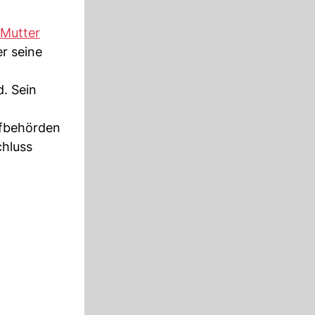
Mutter
er seine
d. Sein
afbehörden
chluss