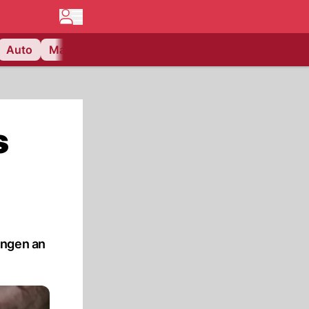
Auto
Matchcenter
Videos
Nau Plus
Lifestyle
s
ungen an