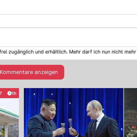
rei zugänglich und erhältlich. Mehr darf ich nun nicht mehr
e Kommentare anzeigen
Artikel veröffentlicht:
7
1h
eraktionen