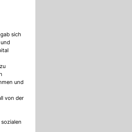
 gab sich
 und
ital
 zu
n
ommen und
ll von der
 sozialen