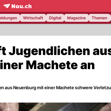
frontpage.
NAU.ch
meldungen
Wirtschaft
Digital
Magazine
Themen
ft Jugendlichen au
iner Machete an
chen aus Neuenburg mit einer Machete schwere Verletz