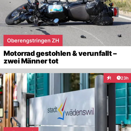
Oberengstringen ZH
Motorrad gestohlen & verunfallt –
zwei Männer tot
Artik
1
23h
Interaktione