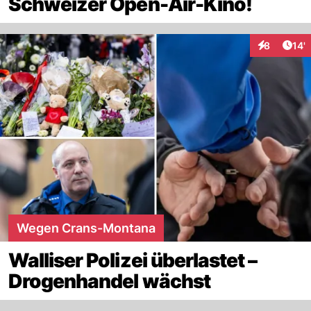
Schweizer Open-Air-Kino!
Arti
8
14'
Interaktion
Wegen Crans-Montana
Walliser Polizei überlastet –
Drogenhandel wächst