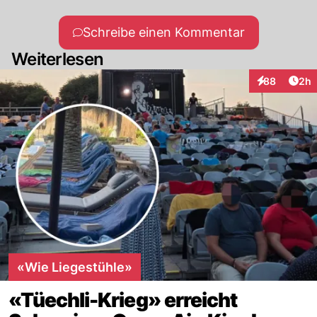
Schreibe einen Kommentar
Weiterlesen
Arti
88
2h
Interaktionen
«Wie Liegestühle»
«Tüechli-Krieg» erreicht