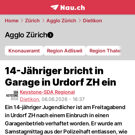
frontpage.
NAU.ch
Home
Zürich
Agglo Zürich
Dietikon
Agglo Zürich
Knonaueramt
Region Adliswil
Region Thalwil
R
14-Jähriger bricht in
Garage in Urdorf ZH ein
Keystone-SDA Regional
Dietikon
,
06.06.2026 - 16:37
Ein 14-jähriger Jugendlicher ist am Freitagabend
in Urdorf ZH nach einem Einbruch in einen
Garagenbetrieb verhaftet worden. Er wurde am
Samstagmittag aus der Polizeihaft entlassen, wie