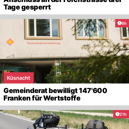
Tage gesperrt
Arti
6h
Küsnacht
Gemeinderat bewilligt 147'600
Franken für Wertstoffe
Artik
21h