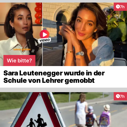
Arti
7h
Wie bitte?
Sara Leutenegger wurde in der
Schule von Lehrer gemobbt
Arti
7h