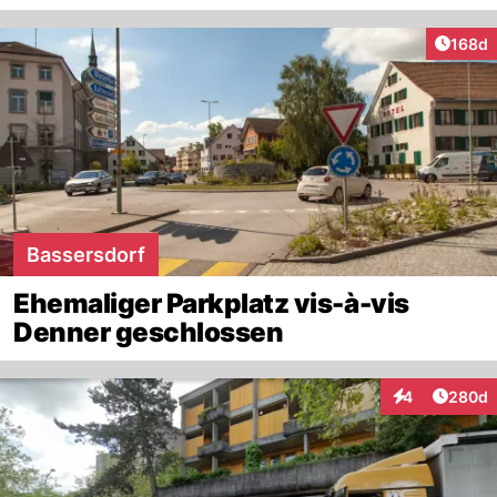
Artike
168d
Bassersdorf
Ehemaliger Parkplatz vis-à-vis
Denner geschlossen
Artikel
4
280d
Interaktionen