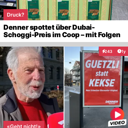
Druck?
Denner spottet über Dubai-
Schoggi-Preis im Coop – mit Folgen
Art
243
1y
Interaktionen
«Geht nicht!»