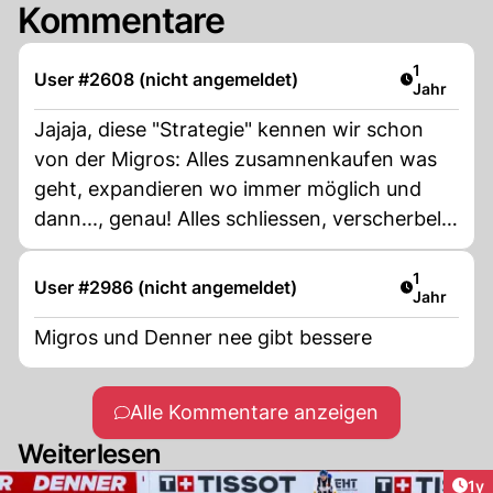
Kommentare
Artikel ver
1
User #2608 (nicht angemeldet)
Jahr
Jajaja, diese "Strategie" kennen wir schon
von der Migros: Alles zusamnenkaufen was
geht, expandieren wo immer möglich und
dann..., genau! Alles schliessen, verscherbeln,
Mitarbeiter auf die Strassen stellen, hunderte
Millionen abschreiben..,, Toll!
Artikel ver
1
User #2986 (nicht angemeldet)
Jahr
Migros und Denner nee gibt bessere
Alle Kommentare anzeigen
Weiterlesen
Art
1y