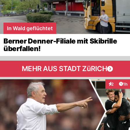
In Wald geflüchtet
Berner Denner-Filiale mit Skibrille
überfallen!
MEHR AUS STADT ZüRICH
Art
2
1h
Interaktion