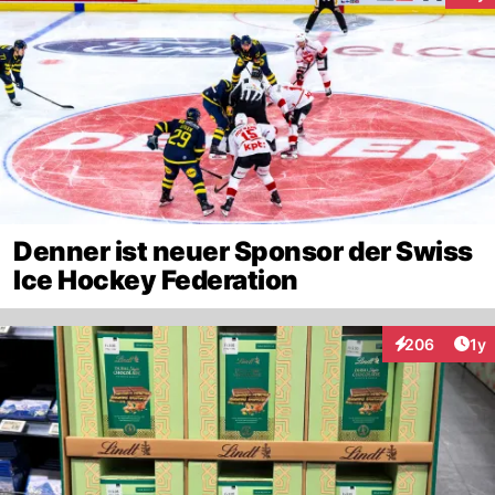
Denner ist neuer Sponsor der Swiss
Ice Hockey Federation
Art
206
1y
Interaktionen