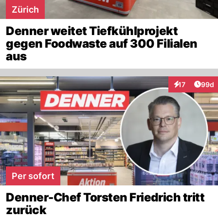
Zürich
Denner weitet Tiefkühlprojekt
gegen Foodwaste auf 300 Filialen
aus
Artik
17
99d
Interaktionen
Per sofort
Denner-Chef Torsten Friedrich tritt
zurück