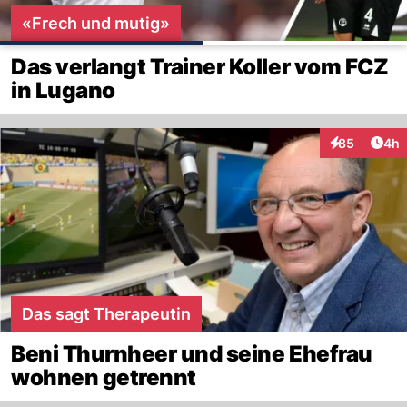
«Frech und mutig»
Das verlangt Trainer Koller vom FCZ
in Lugano
Arti
85
4h
Interaktionen
Das sagt Therapeutin
Beni Thurnheer und seine Ehefrau
wohnen getrennt