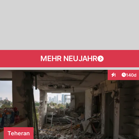
MEHR NEUJAHR
Artike
1
140d
Interaktionen
Teheran