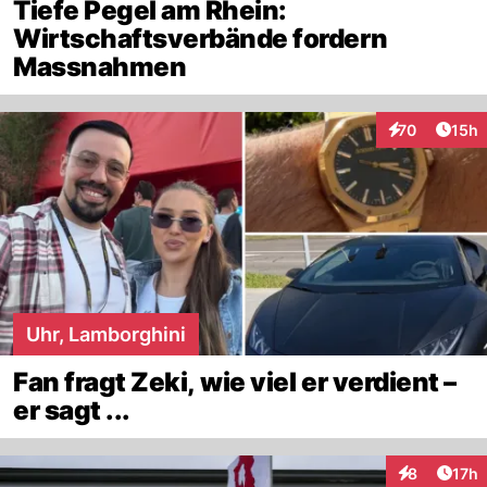
Tiefe Pegel am Rhein:
Wirtschaftsverbände fordern
Massnahmen
Artik
70
15h
Interaktionen
Uhr, Lamborghini
Fan fragt Zeki, wie viel er verdient –
er sagt ...
Artik
8
17h
Interaktione