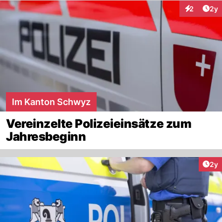
Arti
2
2y
Interaktion
Im Kanton Schwyz
Vereinzelte Polizeieinsätze zum
Jahresbeginn
Arti
2y