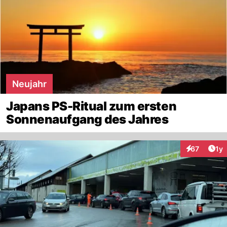
Neujahr
Japans PS-Ritual zum ersten
Sonnenaufgang des Jahres
Art
67
1y
Interaktione