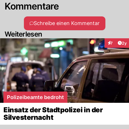
Kommentare
Schreibe einen Kommentar
Weiterlesen
Arti
7
2y
Interaktion
Polizeibeamte bedroht
Einsatz der Stadtpolizei in der
Silvesternacht