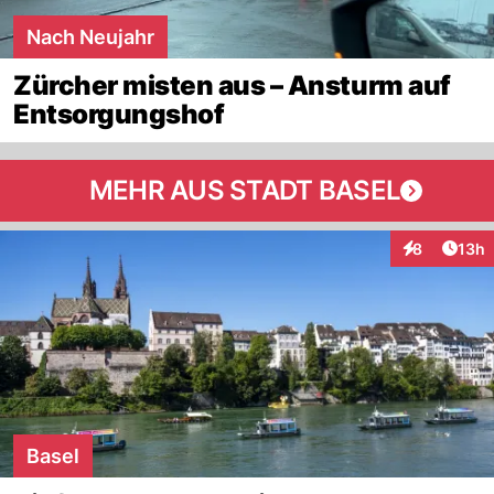
Nach Neujahr
Zürcher misten aus – Ansturm auf
Entsorgungshof
MEHR AUS STADT BASEL
Artik
8
13h
Interaktione
Basel