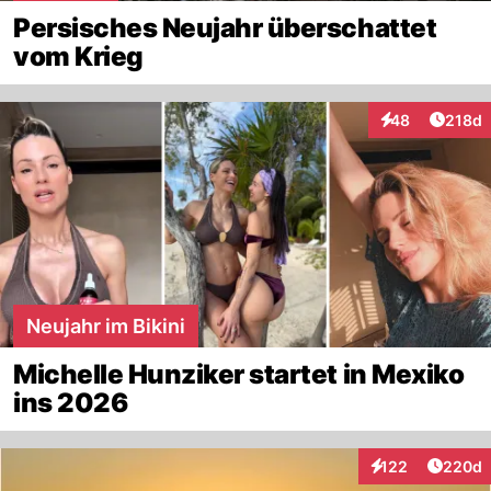
Persisches Neujahr überschattet
vom Krieg
Artike
48
218d
Interaktionen
Neujahr im Bikini
Michelle Hunziker startet in Mexiko
ins 2026
Artikel
122
220d
Interaktionen