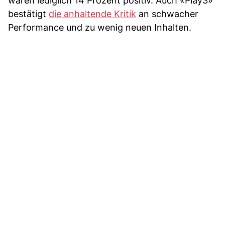
waren lediglich 14 Prozent positiv. Auch «Play3»
bestätigt
die anhaltende Kritik
an schwacher
Performance und zu wenig neuen Inhalten.