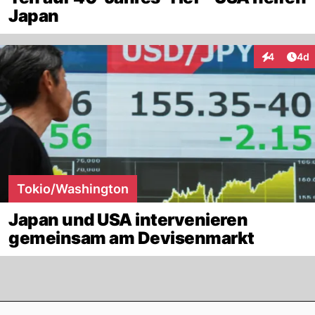
Japan
Arti
4
4d
Interaktion
Tokio/Washington
Japan und USA intervenieren
gemeinsam am Devisenmarkt
Footer