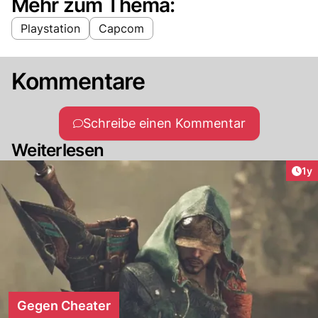
Mehr zum Thema:
Playstation
Capcom
Kommentare
Schreibe einen Kommentar
Weiterlesen
Art
1y
Gegen Cheater