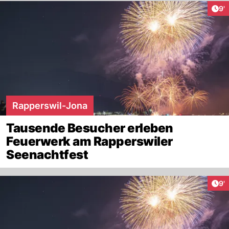
Art
9'
Rapperswil-Jona
Tausende Besucher erleben
Feuerwerk am Rapperswiler
Seenachtfest
Art
9'