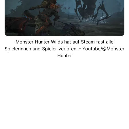
Monster Hunter Wilds hat auf Steam fast alle
Spielerinnen und Spieler verloren. - Youtube/@Monster
Hunter