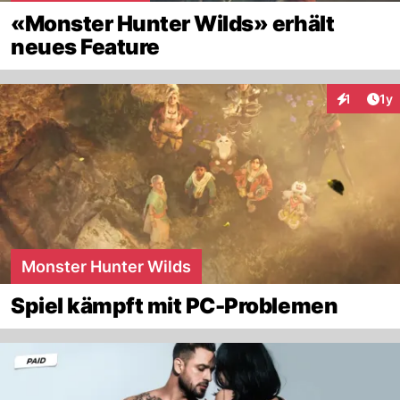
«Monster Hunter Wilds» erhält
neues Feature
Art
1
1y
Interaktion
Monster Hunter Wilds
Spiel kämpft mit PC-Problemen