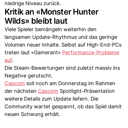
niedrige Niveau zurück.
Kritik an «Monster Hunter
Wilds» bleibt laut
Viele Spieler bemängeln weiterhin den
langsamen Update-Rhythmus und das geringe
Volumen neuer Inhalte. Selbst auf High-End-PCs
treten laut «Gamerant»
Performance-Probleme
auf
.
Die Steam-Bewertungen sind zuletzt massiv ins
Negative gerutscht.
Capcom
soll noch am Donnerstag im Rahmen
der nächsten
Capcom
Spotlight-Präsentation
weitere Details zum Update liefern. Die
Community wartet gespannt, ob das Spiel damit
neuen Schwung erhält.