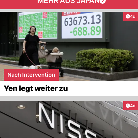
MEHR AUS JAPAN
Arti
4d
Nach Intervention
Yen legt weiter zu
Arti
4d