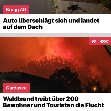
Brugg AG
Auto überschlägt sich und landet
auf dem Dach
Arti
3
50'
Interaktione
Gardasee
Waldbrand treibt über 200
Bewohner und Touristen die Flucht