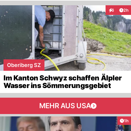
Arti
6
2h
Interaktion
Oberiberg SZ
Im Kanton Schwyz schaffen Älpler
Wasser ins Sömmerungsgebiet
MEHR AUS USA
Art
1h