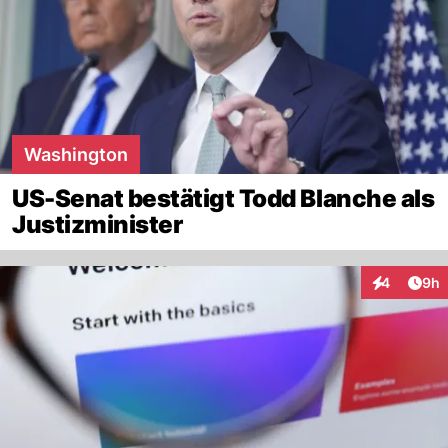
Washington
US-Senat bestätigt Todd Blanche als
Justizminister
Arti
4
9h
Interaktion