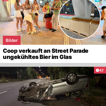
Bilder
Coop verkauft an Street Parade
ungekühltes Bier im Glas
Arti
42'