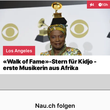
Artik
4
10h
Interaktione
Los Angeles
«Walk of Fame»-Stern für Kidjo -
erste Musikerin aus Afrika
Footer
Nau.ch folgen