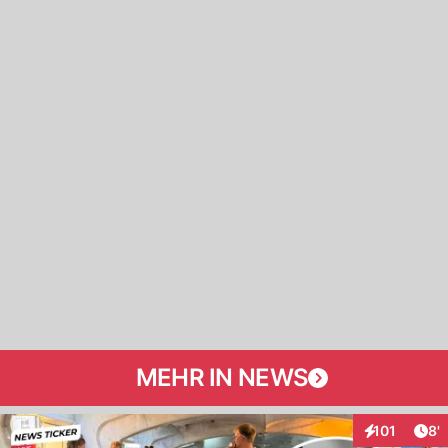
MEHR IN NEWS
Art
101
8'
Interaktionen