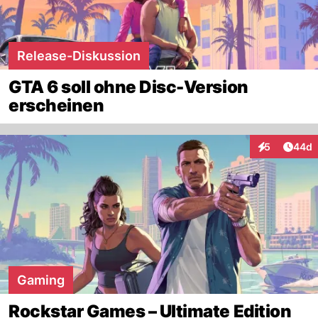
Release-Diskussion
GTA 6 soll ohne Disc-Version
erscheinen
Artik
5
44d
Interaktionen
Gaming
Rockstar Games – Ultimate Edition