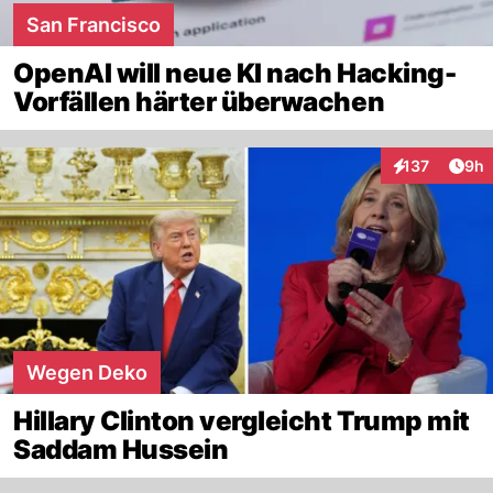
San Francisco
OpenAI will neue KI nach Hacking-
Vorfällen härter überwachen
Arti
137
9h
Interaktionen
Wegen Deko
Hillary Clinton vergleicht Trump mit
Saddam Hussein