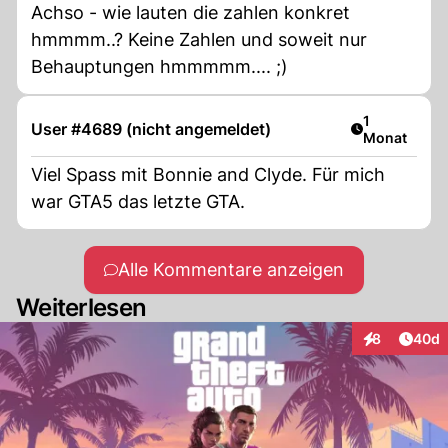
Achso - wie lauten die zahlen konkret
hmmmm..? Keine Zahlen und soweit nur
Behauptungen hmmmmm.... ;)
Artikel veröf
1
User #4689 (nicht angemeldet)
Monat
Viel Spass mit Bonnie and Clyde. Für mich
war GTA5 das letzte GTA.
Alle Kommentare anzeigen
Weiterlesen
Artik
8
40d
Interaktionen