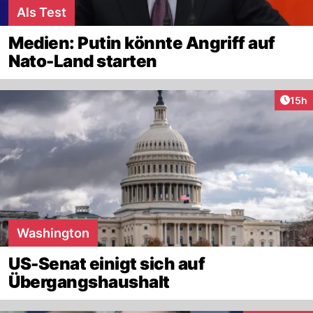
Als Test
Medien: Putin könnte Angriff auf
Nato-Land starten
Artik
15h
Washington
US-Senat einigt sich auf
Übergangshaushalt