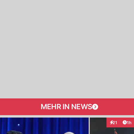
MEHR IN NEWS
Art
21
1h
Interaktione