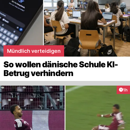
Mündlich verteidigen
So wollen dänische Schule KI-
Betrug verhindern
Art
1h