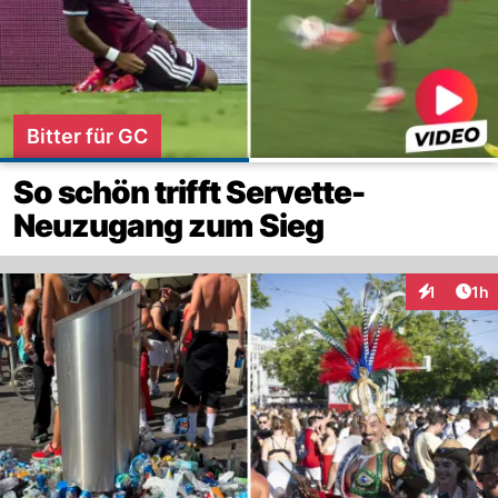
Bitter für GC
So schön trifft Servette-
Neuzugang zum Sieg
Art
1
1h
Interaktion