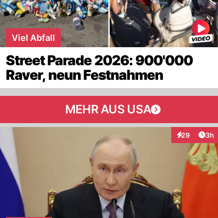
Viel Abfall
Street Parade 2026: 900'000
Raver, neun Festnahmen
MEHR AUS USA
Arti
29
3h
Interaktionen