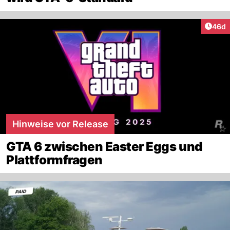
Artik
46d
Hinweise vor Release
GTA 6 zwischen Easter Eggs und
Plattformfragen