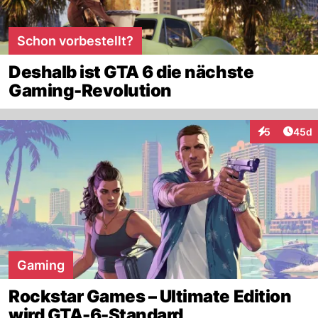
Schon vorbestellt?
Deshalb ist GTA 6 die nächste
Gaming-Revolution
Artik
5
45d
Interaktionen
Gaming
Rockstar Games – Ultimate Edition
wird GTA-6-Standard