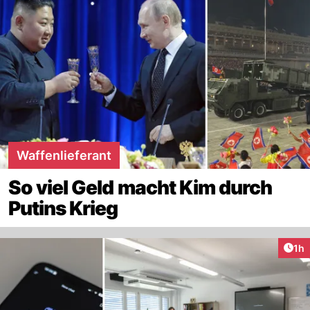
Waffenlieferant
So viel Geld macht Kim durch
Putins Krieg
Art
1h