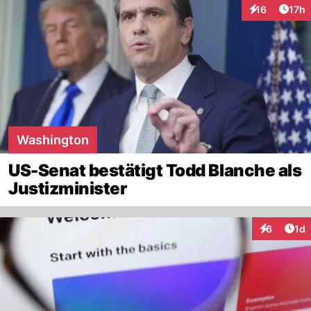
Artik
16
17h
Interaktionen
Washington
US-Senat bestätigt Todd Blanche als
Justizminister
Art
6
1d
Interaktion