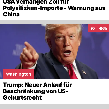
USA verhängen Zoll für
Polysilizium-Importe - Warnung aus
China
Arti
5
3h
Interaktion
Washington
Trump: Neuer Anlauf für
Beschränkung von US-
Geburtsrecht