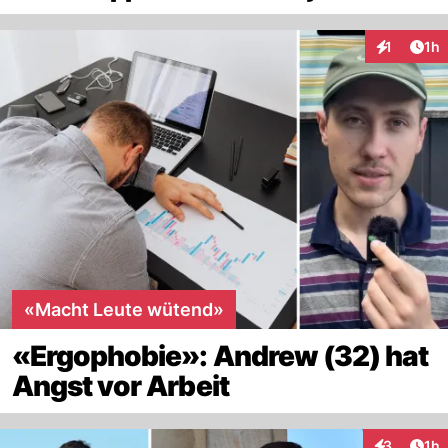
Art
1
1h
Interaktion
«Macht Leute wütend»
«Ergophobie»: Andrew (32) hat
Angst vor Arbeit
Art
3
1h