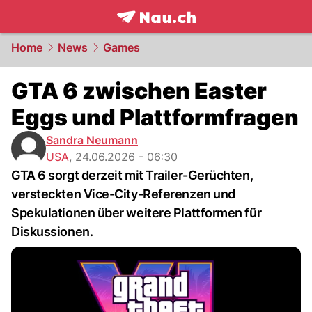
frontpage.
NAU.ch
Home
News
Games
GTA 6 zwischen Easter
Eggs und Plattformfragen
Sandra Neumann
USA
,
24.06.2026 - 06:30
GTA 6 sorgt derzeit mit Trailer-Gerüchten,
versteckten Vice-City-Referenzen und
Spekulationen über weitere Plattformen für
Diskussionen.