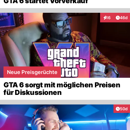
GTA 6 startet Vorverkauf
Artik
16
46d
Interaktionen
Neue Preisgerüchte
GTA 6 sorgt mit möglichen Preisen
für Diskussionen
Artik
50d