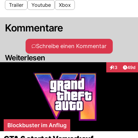
Trailer
Youtube
Xbox
Kommentare
Schreibe einen Kommentar
Weiterlesen
Artik
13
49d
Interaktionen
Blockbuster im Anflug