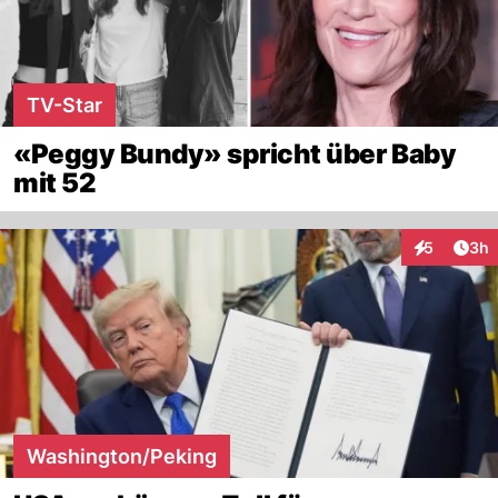
TV-Star
«Peggy Bundy» spricht über Baby
mit 52
Arti
5
3h
Interaktion
Washington/Peking