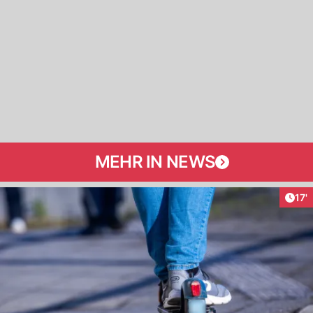
MEHR IN NEWS
Arti
17'