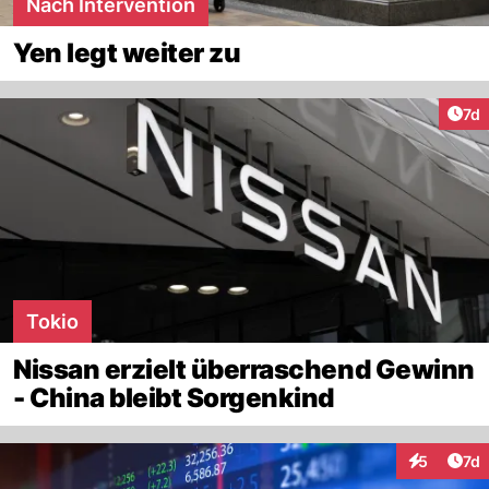
Nach Intervention
Yen legt weiter zu
Art
7d
Tokio
Nissan erzielt überraschend Gewinn
- China bleibt Sorgenkind
Art
5
7d
Interaktion