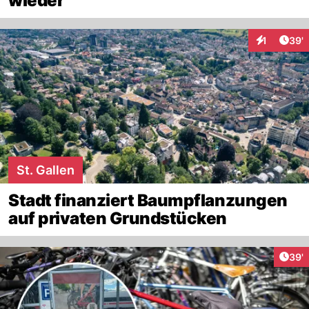
wieder
Arti
1
39'
Interaktion
St. Gallen
Stadt finanziert Baumpflanzungen
auf privaten Grundstücken
Arti
39'