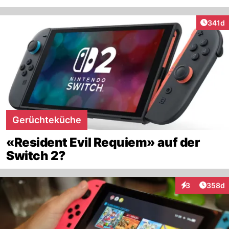
Artike
341d
Gerüchteküche
«Resident Evil Requiem» auf der
Switch 2?
Artikel
3
358d
Interaktionen