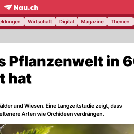
frontpage.
NAU.ch
meldungen
Wirtschaft
Digital
Magazine
Themen
s Pflanzenwelt in 
t hat
der und Wiesen. Eine Langzeitstudie zeigt, dass
seltenere Arten wie Orchideen verdrängen.