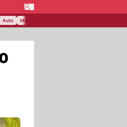
Auto
Matchcenter
Videos
Nau Plus
Lifestyle
60