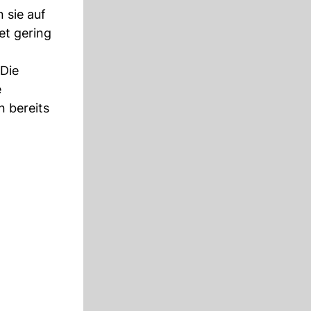
 sie auf
et gering
 Die
e
n bereits