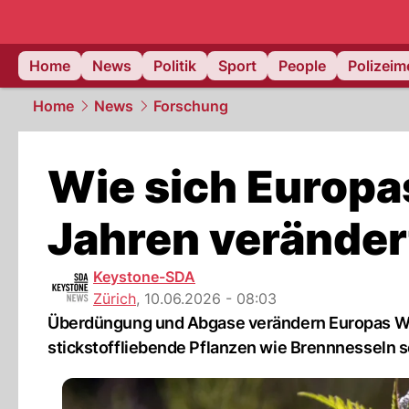
Home
News
Politik
Sport
People
Polizei
Home
News
Forschung
Wie sich Europa
Jahren veränder
Keystone-SDA
Zürich
,
10.06.2026 - 08:03
Überdüngung und Abgase verändern Europas Wäl
stickstoffliebende Pflanzen wie Brennnesseln 