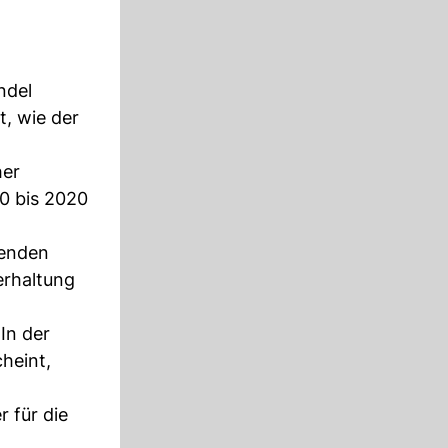
ndel
t, wie der
her
0 bis 2020
benden
erhaltung
In der
cheint,
 für die