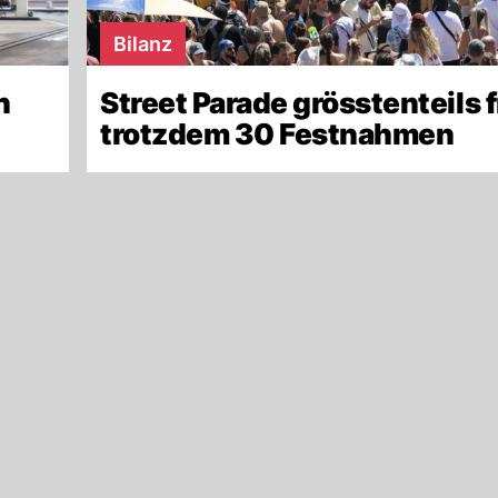
Bilanz
n
Street Parade grösstenteils f
trotzdem 30 Festnahmen