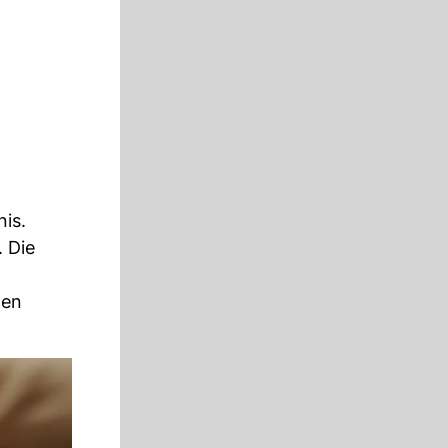
nis.
. Die
gen