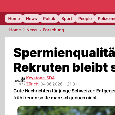
Home
News
Politik
Sport
People
Polizei
Home
News
Forschung
Spermienqualitä
Rekruten bleibt s
Keystone-SDA
Zürich
,
04.06.2026 - 21:31
Gute Nachrichten für junge Schweizer: Entgegen 
früh freuen sollte man sich jedoch nicht.