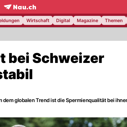
frontpage.
NAU.ch
meldungen
Wirtschaft
Digital
Magazine
Themen
t bei Schweizer
tabil
dem globalen Trend ist die Spermienqualität bei ihnen