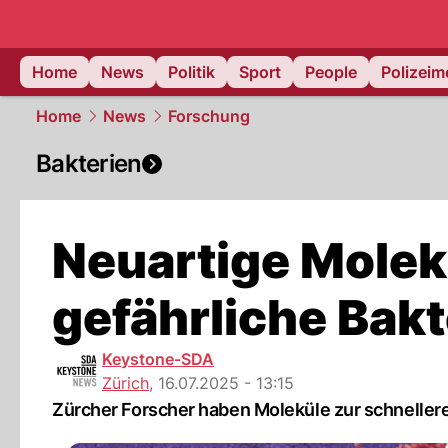
Home
News
Politik
Sport
People
Polizei
Home
News
Forschung
Bakterien
Neuartige Molek
gefährliche Bakt
Keystone-SDA
Zürich
,
16.07.2025 - 13:15
Zürcher Forscher haben Moleküle zur schnellere