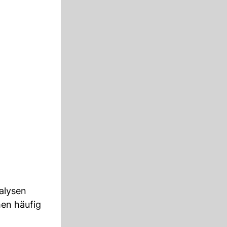
nalysen
hen häufig