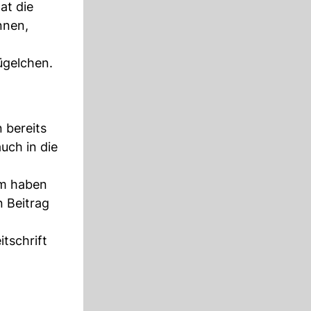
at die
nnen,
ügelchen.
 bereits
uch in die
m haben
n Beitrag
itschrift