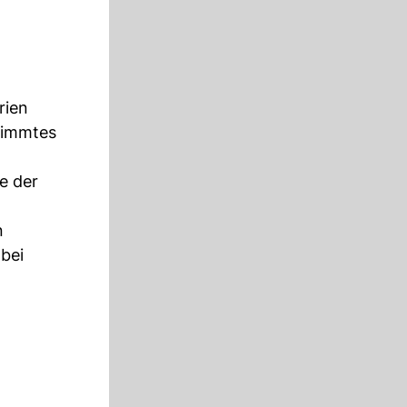
rien
timmtes
te der
n
bei