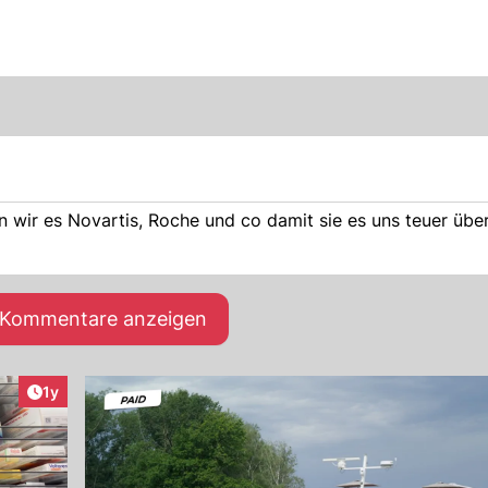
 wir es Novartis, Roche und co damit sie es uns teuer übe
e Kommentare anzeigen
Artikel veröffentlicht:
1y