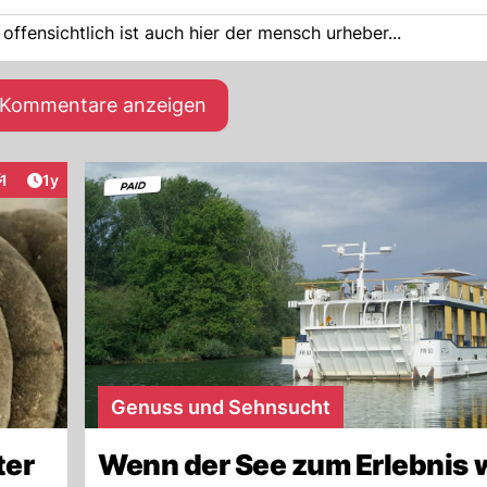
ffensichtlich ist auch hier der mensch urheber...
e Kommentare anzeigen
Artikel veröffentlicht:
1
1y
nteraktionen
Genuss und Sehnsucht
ter
Wenn der See zum Erlebnis 