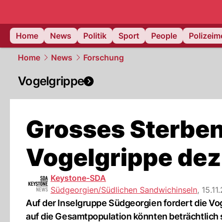
Home
News
Politik
Sport
People
Polizei
Home
News
Forschung
Vogelgrippe
Grosses Sterben
Vogelgrippe dez
Keystone-SDA
Südgeorgien/Südlichen Sandwichinseln
,
15.11
Auf der Inselgruppe Südgeorgien fordert die V
auf die Gesamtpopulation könnten beträchtlich 