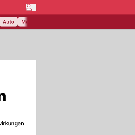
Auto
Matchcenter
Videos
Nau Plus
Lifestyle
n
swirkungen