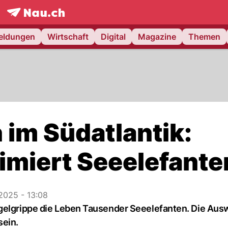
frontpage.
NAU.ch
meldungen
Wirtschaft
Digital
Magazine
Themen
 im Südatlantik:
imiert Seeelefante
.2025 - 13:08
ogelgrippe die Leben Tausender Seeelefanten. Die Au
sein.