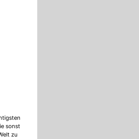
htigsten
ie sonst
Welt zu