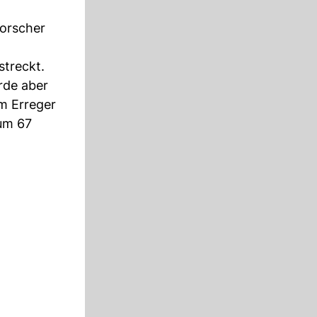
Forscher
streckt.
rde aber
m Erreger
 um 67