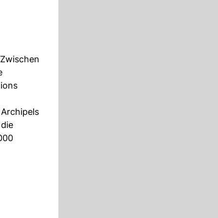
. Zwischen
e
tions
 Archipels
 die
000