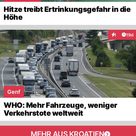
Hitze treibt Ertrinkungsgefahr in die
Höhe
Artik
1
19d
Interaktione
Genf
WHO: Mehr Fahrzeuge, weniger
Verkehrstote weltweit
MEHR AUS KROATIEN