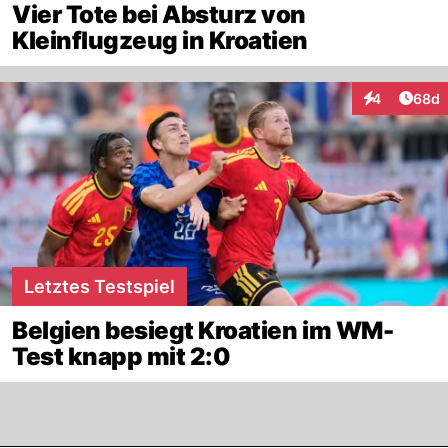
Vier Tote bei Absturz von
Kleinflugzeug in Kroatien
Artik
4
68d
Interaktionen
Letztes Testspiel
Belgien besiegt Kroatien im WM-
Test knapp mit 2:0