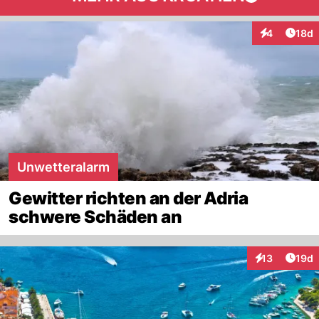
Artik
4
18d
Interaktione
Unwetteralarm
Gewitter richten an der Adria
schwere Schäden an
Artik
13
19d
Interaktionen