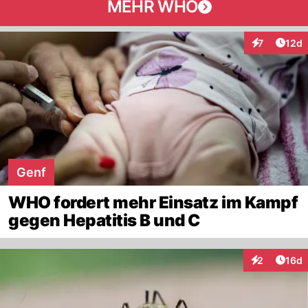
MEHR WHO
Artik
7
12d
Interaktione
Genf
WHO fordert mehr Einsatz im Kampf
gegen Hepatitis B und C
Artik
2
16d
Interaktione