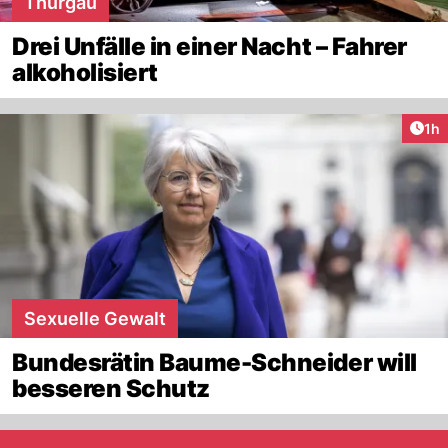
Thurgau
Drei Unfälle in einer Nacht – Fahrer
alkoholisiert
Art
1h
Sexuelle Gewalt
Bundesrätin Baume-Schneider will
besseren Schutz