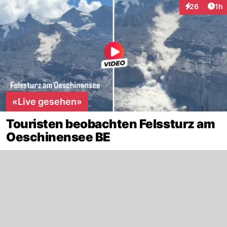
Art
26
1h
Interaktione
«Live gesehen»
Touristen beobachten Felssturz am
Oeschinensee BE