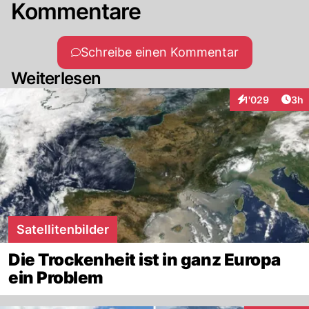
Kommentare
Schreibe einen Kommentar
Weiterlesen
Arti
1'029
3h
Interaktionen
Satellitenbilder
Die Trockenheit ist in ganz Europa
ein Problem