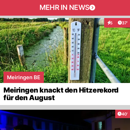
MEHR IN NEWS
Arti
5
37'
Interaktione
Meiringen BE
Meiringen knackt den Hitzerekord
für den August
Arti
40'