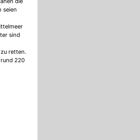
hahen die
 seien
ittelmeer
ter sind
zu retten.
 rund 220