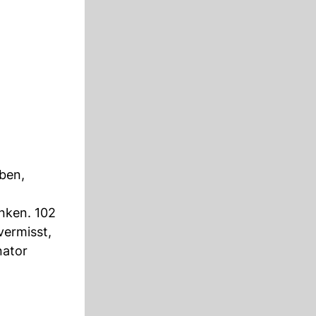
ben,
unken. 102
vermisst,
nator