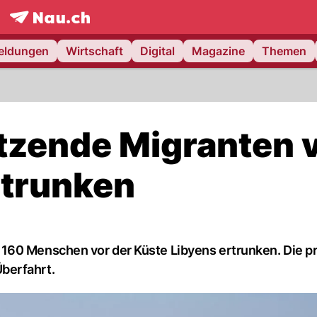
frontpage.
NAU.ch
meldungen
Wirtschaft
Digital
Magazine
Themen
tzende Migranten 
rtrunken
160 Menschen vor der Küste Libyens ertrunken. Die p
berfahrt.