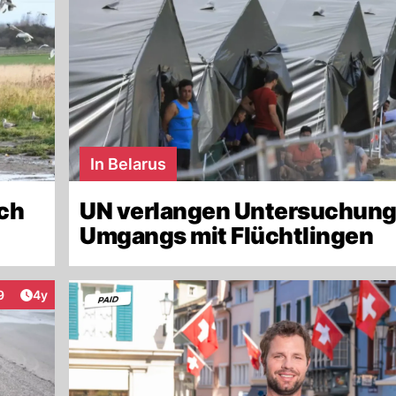
In Belarus
ach
UN verlangen Untersuchung
Umgangs mit Flüchtlingen
Artikel veröffentlicht:
9
4y
eraktionen