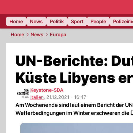
Home
News
Politik
Sport
People
Polizei
Home
News
Europa
UN-Berichte: Du
Küste Libyens e
Keystone-SDA
Italien
,
21.12.2021 - 16:47
Am Wochenende sind laut einem Bericht der UN 
Wetterbedingungen im Winter erschweren die Ü