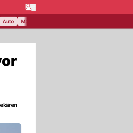
Auto
Matchcenter
Videos
Nau Plus
Lifestyle
vor
rekären