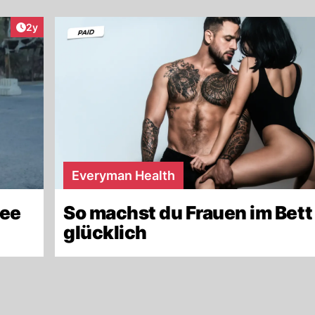
Artikel veröffentlicht:
2y
Everyman Health
hee
So machst du Frauen im Bett
glücklich