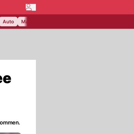
Auto
Matchcenter
Videos
Nau Plus
Lifestyle
ee
enommen.