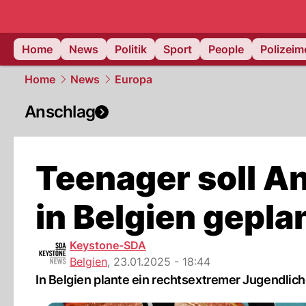
Home
News
Politik
Sport
People
Polizei
Home
News
Europa
Anschlag
Teenager soll A
in Belgien gepla
Keystone-SDA
Belgien
,
23.01.2025 - 18:44
In Belgien plante ein rechtsextremer Jugendli