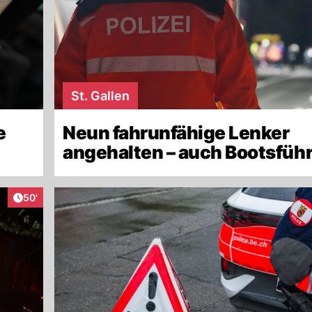
St. Gallen
e
Neun fahrunfähige Lenker
angehalten – auch Boots
Artikel veröffentlicht:
50'