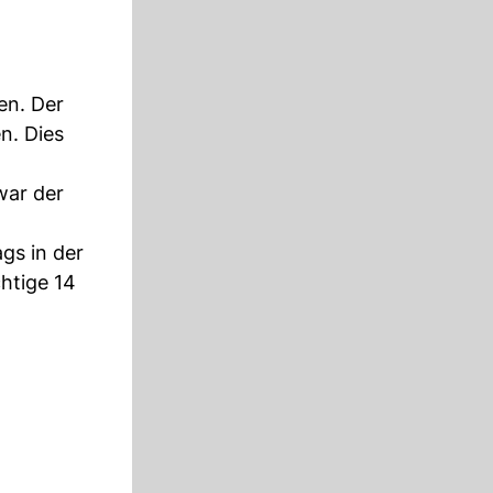
en. Der
n. Dies
war der
gs in der
chtige 14