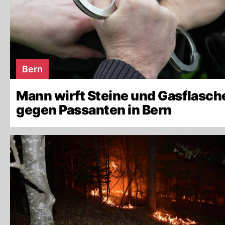
Bern
Mann wirft Steine und Gasflasch
gegen Passanten in Bern