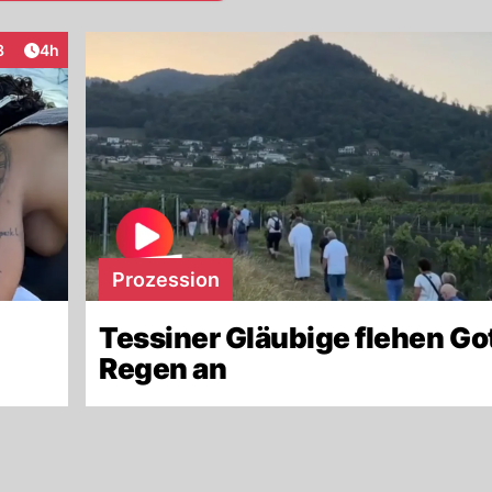
Artikel veröffentlicht:
8
4h
raktionen
Prozession
Tessiner Gläubige flehen Go
Regen an