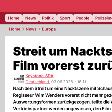
Home
News
Politik
Sport
People
Polizei
Home
News
Europa
Streit um Nackt
Film vorerst zur
Keystone-SDA
Deutschland
,
03.06.2026 - 16:11
Nach dem Streit um eine Nacktszene mit Schausp
Regisseur Wim Wenders vorerst nicht mehr gezei
Auswertungsformen zurückgezogen, teilte die 
Vertriebspartner werden angewiesen, den Film 