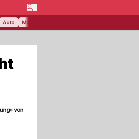
Auto
Matchcenter
Videos
Nau Plus
Lifestyle
ht
gung» von