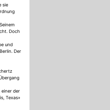
 sie
Ordnung
 Seinem
acht. Doch
abe und
Berlin. Der
chertz
n Übergang
 einer der
is, Texas»