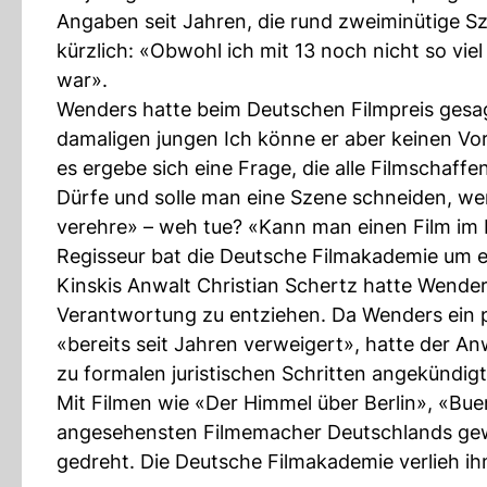
Angaben seit Jahren, die rund zweiminütige S
kürzlich: «Obwohl ich mit 13 noch nicht so vi
war».
Wenders hatte beim Deutschen Filmpreis gesa
damaligen jungen Ich könne er aber keinen Vo
es ergebe sich eine Frage, die alle Filmschaf
Dürfe und solle man eine Szene schneiden, wen
verehre» – weh tue? «Kann man einen Film im 
Regisseur bat die Deutsche Filmakademie um e
Kinskis Anwalt Christian Schertz hatte Wenders’
Verantwortung zu entziehen. Da Wenders ein p
«bereits seit Jahren verweigert», hatte der A
zu formalen juristischen Schritten angekündigt
Mit Filmen wie «Der Himmel über Berlin», «Bue
angesehensten Filmemacher Deutschlands gewo
gedreht. Die Deutsche Filmakademie verlieh ih