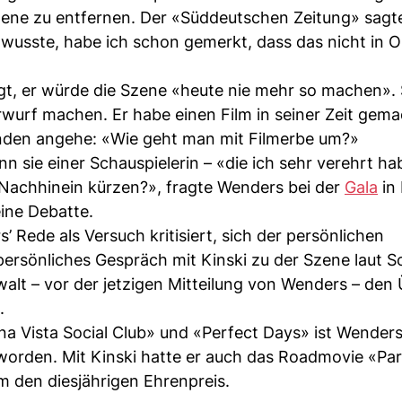
zene zu entfernen. Der «Süddeutschen Zeitung» sagte
el wusste, habe ich schon gemerkt, dass das nicht in 
gt, er würde die Szene «heute nie mehr so machen».
rwurf machen. Er habe einen Film in seiner Zeit gem
fenden angehe: «Wie geht man mit Filmerbe um?»
n sie einer Schauspielerin – «die ich sehr verehrt h
Nachhinein kürzen?», fragte Wenders bei der
Gala
in 
ine Debatte.
 Rede als Versuch kritisiert, sich der persönlichen
ersönliches Gespräch mit Kinski zu der Szene laut S
nwalt – vor der jetzigen Mitteilung von Wenders – de
.
na Vista Social Club» und «Perfect Days» ist Wenders
rden. Mit Kinski hatte er auch das Roadmovie «Par
m den diesjährigen Ehrenpreis.