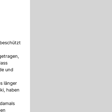
»
 beschützt
getragen,
dass
de und
s länger
ki, haben
 damals
nen