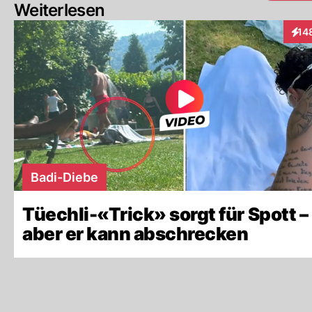
Weiterlesen
14
Inte
Badi-Diebe
Tüechli-«Trick» sorgt für Spott –
aber er kann abschrecken