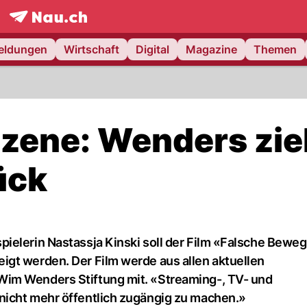
frontpage.
NAU.ch
meldungen
Wirtschaft
Digital
Magazine
Themen
szene: Wenders zie
ück
ielerin Nastassja Kinski soll der Film «Falsche Bewe
gt werden. Der Film werde aus allen aktuellen
Wim Wenders Stiftung mit. «Streaming-, TV- und
nicht mehr öffentlich zugängig zu machen.»