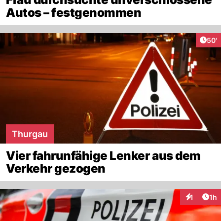
Autos – festgenommen
Arti
50'
Thurgau
Vier fahrunfähige Lenker aus dem
Verkehr gezogen
Art
1
1h
Interaktion