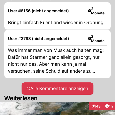
Artikel veröff
2
User #6156 (nicht angemeldet)
Monate
Bringt einfach Euer Land wieder in Ordnung.
Artikel veröff
2
User #3793 (nicht angemeldet)
Monate
Was immer man von Musk auch halten mag:
Dafür hat Starmer ganz allein gesorgt, nur
nicht nur das. Aber man kann ja mal
versuchen, seine Schuld auf andere zu
schieben........ Starmer, Merz und Macron:
Das dilettantische, sich an die Macht
Alle Kommentare anzeigen
klammernde Trio, wird es noch schaffen,
Weiterlesen
seine jeweiligen Länderkomplett an die Wand
zu fahren.
Art
143
1h
Interaktionen