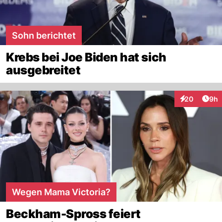
Sohn berichtet
Krebs bei Joe Biden hat sich
ausgebreitet
Arti
20
9h
Interaktionen
Wegen Mama Victoria?
Beckham-Spross feiert