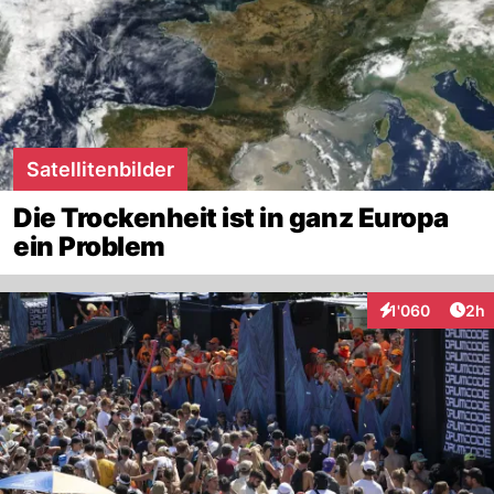
Satellitenbilder
Die Trockenheit ist in ganz Europa
ein Problem
Arti
1'060
2h
Interaktionen