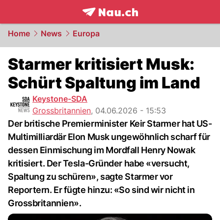
frontpage.
NAU.ch
Home
News
Europa
Starmer kritisiert Musk:
Schürt Spaltung im Land
Keystone-SDA
Grossbritannien
,
04.06.2026 - 15:53
Der britische Premierminister Keir Starmer hat US-
Multimilliardär Elon Musk ungewöhnlich scharf für
dessen Einmischung im Mordfall Henry Nowak
kritisiert. Der Tesla-Gründer habe «versucht,
Spaltung zu schüren», sagte Starmer vor
Reportern. Er fügte hinzu: «So sind wir nicht in
Grossbritannien».