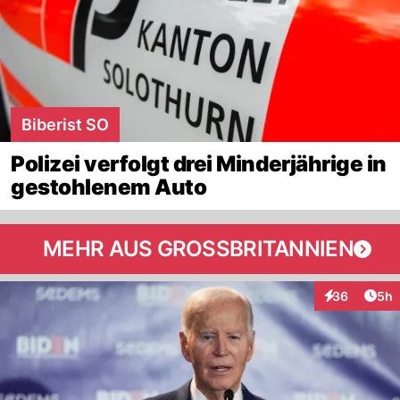
Biberist SO
Polizei verfolgt drei Minderjährige in
gestohlenem Auto
MEHR AUS GROSSBRITANNIEN
Arti
36
5h
Interaktionen