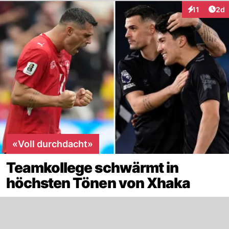
Arti
11
2d
Interaktione
«Voll durchdacht»
Teamkollege schwärmt in
höchsten Tönen von Xhaka