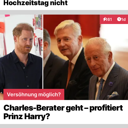
Hochzeitstag nicht
Art
161
1d
Interaktionen
Versöhnung möglich?
Charles-Berater geht – profitiert
Prinz Harry?