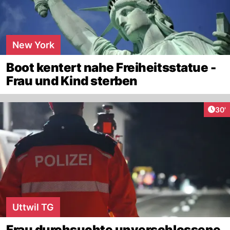
New York
Boot kentert nahe Freiheitsstatue -
Frau und Kind sterben
Arti
30'
Uttwil TG
Frau durchsuchte unverschlossene