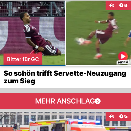
Arti
3
5h
Interaktion
Bitter für GC
So schön trifft Servette-Neuzugang
zum Sieg
MEHR ANSCHLAG
Arti
5
3d
Interaktion