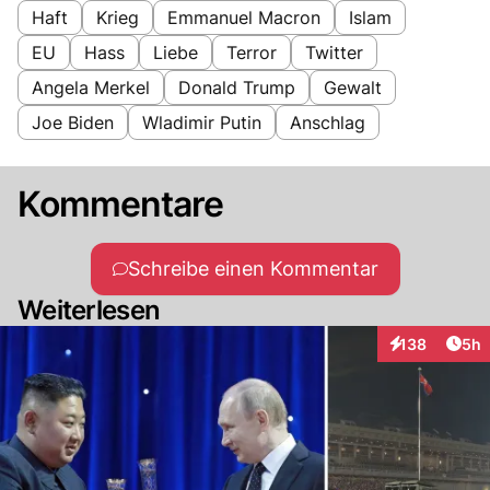
Haft
Krieg
Emmanuel Macron
Islam
EU
Hass
Liebe
Terror
Twitter
Angela Merkel
Donald Trump
Gewalt
Joe Biden
Wladimir Putin
Anschlag
Kommentare
Schreibe einen Kommentar
Weiterlesen
Arti
138
5h
Interaktionen