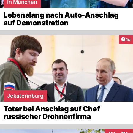
In München
Lebenslang nach Auto-Anschlag
auf Demonstration
Arti
4d
Jekaterinburg
Toter bei Anschlag auf Chef
russischer Drohnenfirma