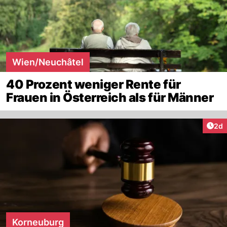
Wien/Neuchâtel
40 Prozent weniger Rente für
Frauen in Österreich als für Männer
Arti
2d
Korneuburg