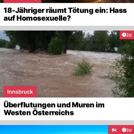
18-Jähriger räumt Tötung ein: Hass
auf Homosexuelle?
Arti
2d
Innsbruck
Überflutungen und Muren im
Westen Österreichs
Arti
4
2d
Interaktion