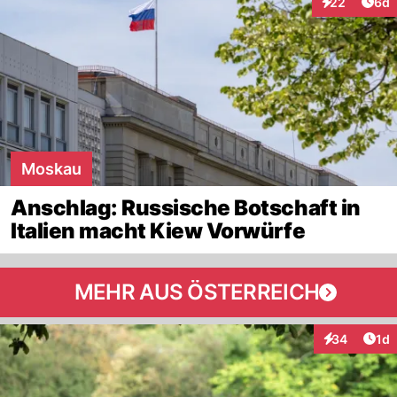
Arti
22
6d
Interaktionen
Moskau
Anschlag: Russische Botschaft in
Italien macht Kiew Vorwürfe
MEHR AUS ÖSTERREICH
Art
34
1d
Interaktione