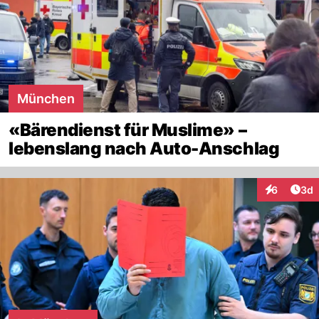
München
«Bärendienst für Muslime» –
lebenslang nach Auto-Anschlag
Arti
6
3d
Interaktion