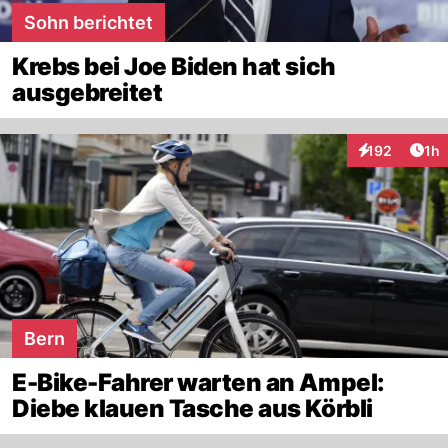
Sohn berichtet
Krebs bei Joe Biden hat sich
ausgebreitet
Art
192
1h
Interaktionen
Bern
E-Bike-Fahrer warten an Ampel:
Diebe klauen Tasche aus Körbli