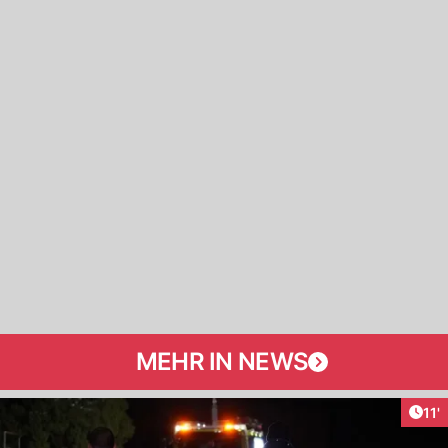
MEHR IN NEWS
Arti
11'