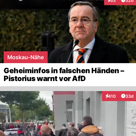
33
32d
Interaktionen
Moskau-Nähe
Geheiminfos in falschen Händen –
Pistorius warnt vor AfD
Artik
410
33d
Interaktionen