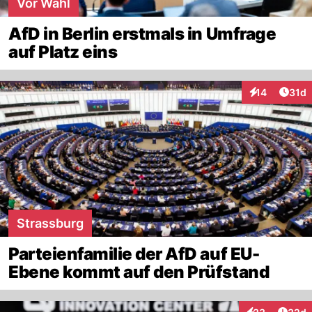
Vor Wahl
AfD in Berlin erstmals in Umfrage
auf Platz eins
Artik
14
31d
Interaktionen
Strassburg
Parteienfamilie der AfD auf EU-
Ebene kommt auf den Prüfstand
Artik