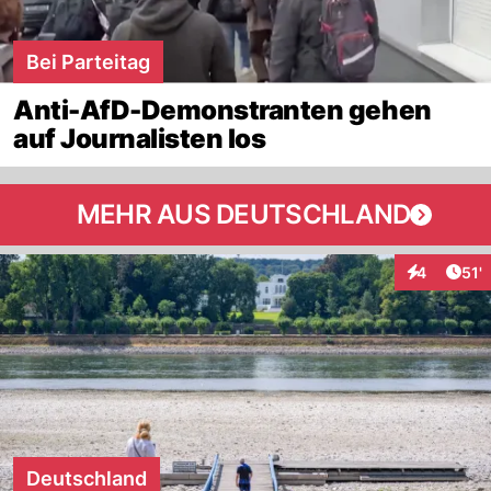
Bei Parteitag
Anti-AfD-Demonstranten gehen
auf Journalisten los
MEHR AUS DEUTSCHLAND
Arti
4
51'
Interaktion
Deutschland