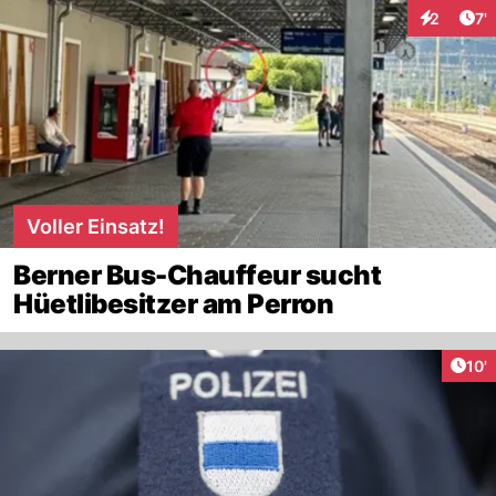
Art
2
7'
Interaktio
Voller Einsatz!
Berner Bus-Chauffeur sucht
Hüetlibesitzer am Perron
Arti
10'