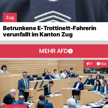
Zug
Betrunkene E-Trottinett-Fahrerin
verunfallt im Kanton Zug
MEHR AFD
Artik
77
15d
Interaktionen