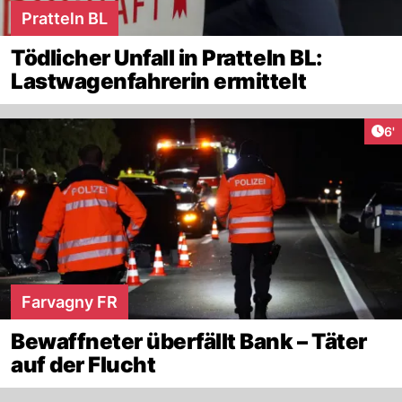
Pratteln BL
Tödlicher Unfall in Pratteln BL:
Lastwagenfahrerin ermittelt
Art
6'
Farvagny FR
Bewaffneter überfällt Bank – Täter
auf der Flucht