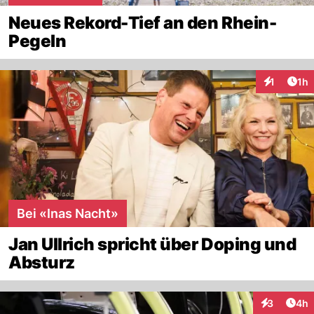
Neues Rekord-Tief an den Rhein-
Pegeln
Art
1
1h
Interaktion
Bei «Inas Nacht»
Jan Ullrich spricht über Doping und
Absturz
Arti
3
4h
Interaktion