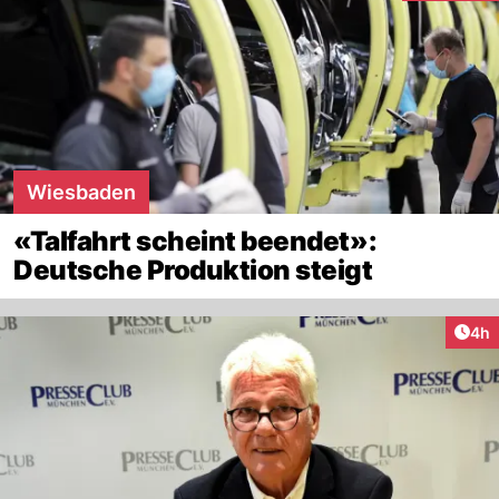
Wiesbaden
«Talfahrt scheint beendet»:
Deutsche Produktion steigt
Arti
4h