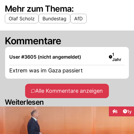
Mehr zum Thema:
Olaf Scholz
Bundestag
AfD
Kommentare
Artikel ver
1
User #3605 (nicht angemeldet)
Jahr
Extrem was im Gaza passiert
Alle Kommentare anzeigen
Weiterlesen
Art
8
1y
Interaktion