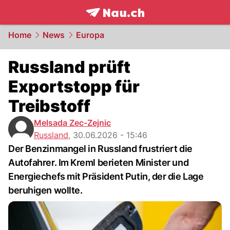
frontpage.
NAU.ch
Home
News
Europa
Russland prüft
Exportstopp für
Treibstoff
Melsada Zec-Zejnic
Russland
,
30.06.2026 - 15:46
Der Benzinmangel in Russland frustriert die
Autofahrer. Im Kreml berieten Minister und
Energiechefs mit Präsident Putin, der die Lage
beruhigen wollte.