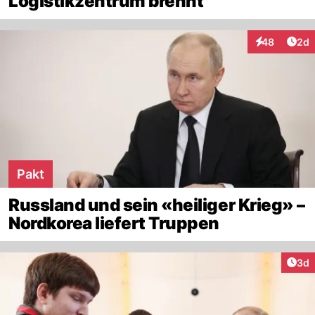
Logistikzentrum brennt
Arti
48
2d
Interaktionen
Pakt
Russland und sein «heiliger Krieg» –
Nordkorea liefert Truppen
Arti
3d