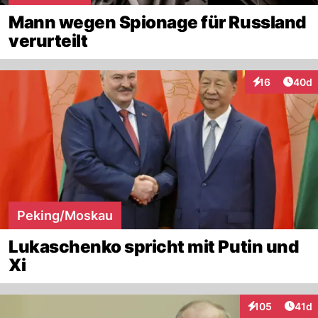
Mann wegen Spionage für Russland
verurteilt
Artik
16
40d
Interaktionen
Peking/Moskau
Lukaschenko spricht mit Putin und
Xi
Artik
105
41d
Interaktionen