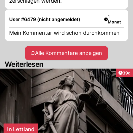
zerschlagen werden.
Artikel veröf
1
User #6479 (nicht angemeldet)
Monat
Mein Kommentar wird schon durchkommen
Alle Kommentare anzeigen
Weiterlesen
Artik
39d
In Lettland