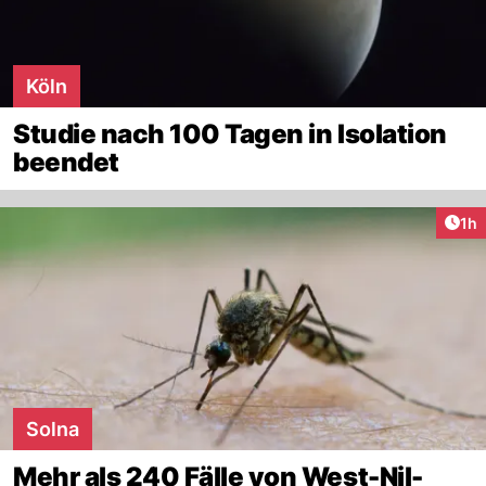
Köln
Studie nach 100 Tagen in Isolation
beendet
Art
1h
Solna
Mehr als 240 Fälle von West-Nil-