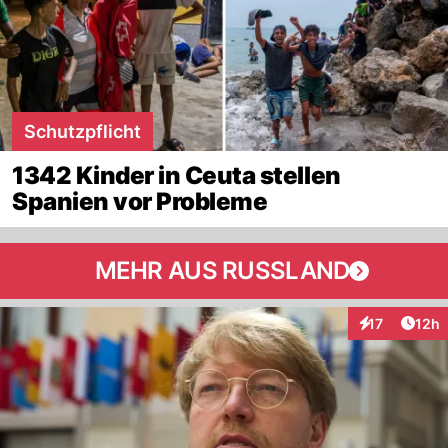
Schutzpflicht
1342 Kinder in Ceuta stellen
Spanien vor Probleme
MEHR AUS RUSSLAND
Artik
17
12h
Interaktionen