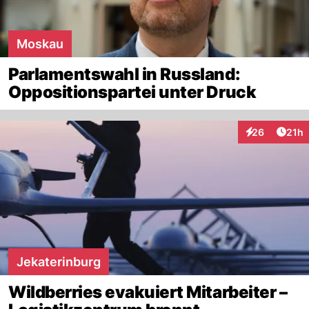
Moskau
Parlamentswahl in Russland:
Oppositionspartei unter Druck
Artik
26
21h
Interaktionen
Jekaterinburg
Wildberries evakuiert Mitarbeiter –