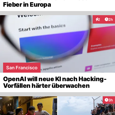
Fieber in Europa
Arti
2
2h
Interaktion
San Francisco
OpenAI will neue KI nach Hacking-
Vorfällen härter überwachen
Arti
3h