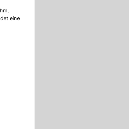
ahm,
det eine