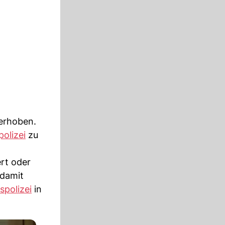
erhoben.
olizei
zu
rt oder
 damit
polizei
in