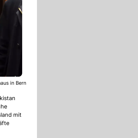
aus in Bern
kistan
che
sland mit
äfte