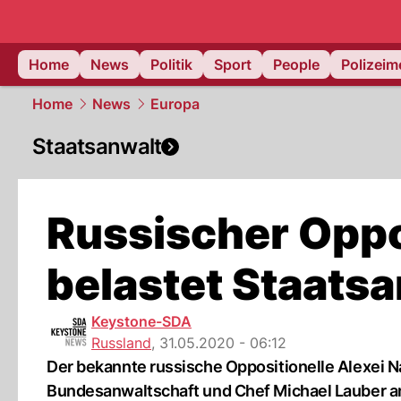
Home
News
Politik
Sport
People
Polizei
Home
News
Europa
Staatsanwalt
Russischer Oppo
belastet Staats
Keystone-SDA
Russland
,
31.05.2020 - 06:12
Der bekannte russische Oppositionelle Alexei N
Bundesanwaltschaft und Chef Michael Lauber a