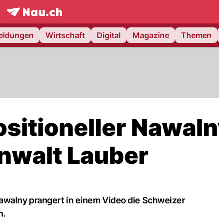
frontpage.
NAU.ch
meldungen
Wirtschaft
Digital
Magazine
Themen
sitioneller Nawal
anwalt Lauber
awalny prangert in einem Video die Schweizer
n.