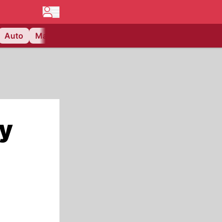
Auto
Matchcenter
Videos
Nau Plus
Lifestyle
ny