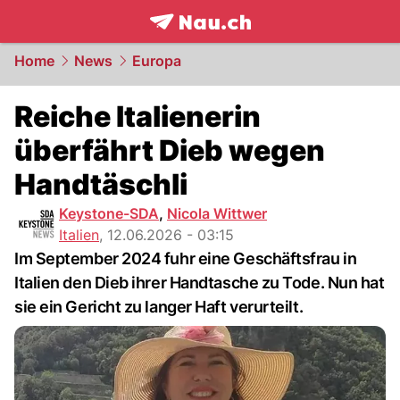
frontpage.
NAU.ch
Home
News
Europa
Reiche Italienerin
überfährt Dieb wegen
Handtäschli
Keystone-SDA
,
Nicola Wittwer
Italien
,
12.06.2026 - 03:15
Im September 2024 fuhr eine Geschäftsfrau in
Italien den Dieb ihrer Handtasche zu Tode. Nun hat
sie ein Gericht zu langer Haft verurteilt.