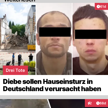
Artik
61d
Drei Tote
Diebe sollen Hauseinsturz in
Deutschland verursacht haben
Artik
2
68d
Interaktionen