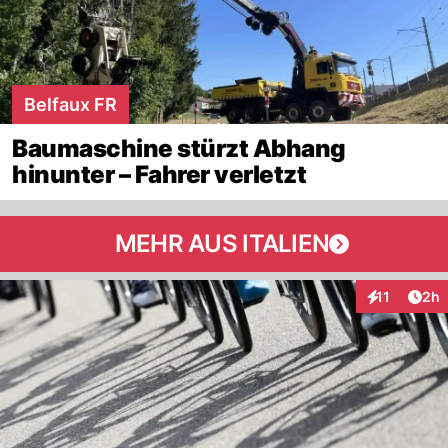
Belfaux FR
Baumaschine stürzt Abhang
hinunter – Fahrer verletzt
MEHR AUS ITALIEN
Arti
11
2h
Interaktione