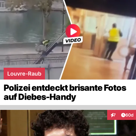
Louvre-Raub
Polizei entdeckt brisante Fotos
auf Diebes-Handy
Artik
7
60d
Interaktionen