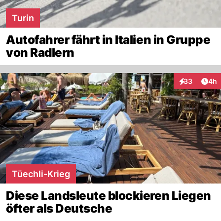
Turin
Autofahrer fährt in Italien in Gruppe
von Radlern
Arti
33
4h
Interaktionen
Tüechli-Krieg
Diese Landsleute blockieren Liegen
öfter als Deutsche