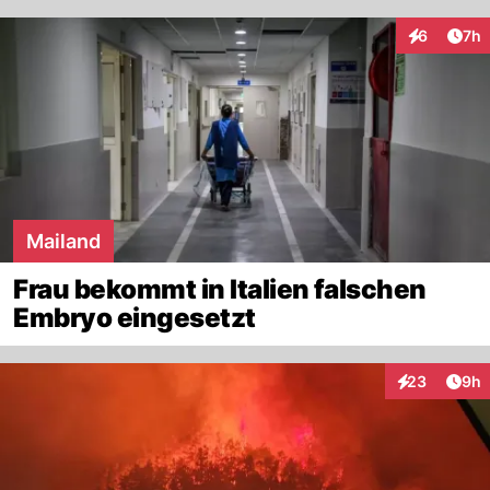
Arti
6
7h
Interaktion
Mailand
Frau bekommt in Italien falschen
Embryo eingesetzt
Arti
23
9h
Interaktionen