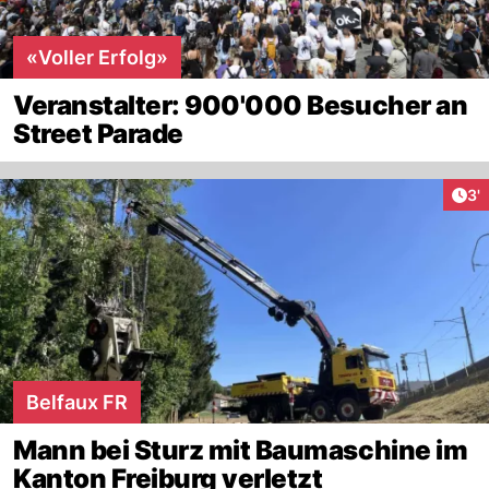
«Voller Erfolg»
Veranstalter: 900'000 Besucher an
Street Parade
Art
3'
Belfaux FR
Mann bei Sturz mit Baumaschine im
Kanton Freiburg verletzt