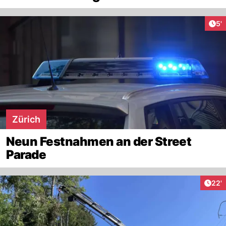
Art
5'
Zürich
Neun Festnahmen an der Street
Parade
Arti
22'