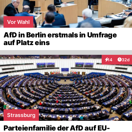
Vor Wahl
AfD in Berlin erstmals in Umfrage
auf Platz eins
Artik
14
32d
Interaktionen
Strassburg
Parteienfamilie der AfD auf EU-