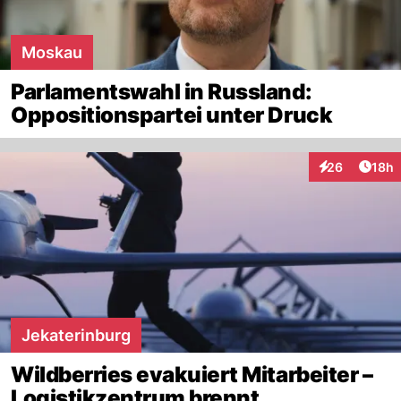
Moskau
Parlamentswahl in Russland:
Oppositionspartei unter Druck
Artik
26
18h
Interaktionen
Jekaterinburg
Wildberries evakuiert Mitarbeiter –
Logistikzentrum brennt