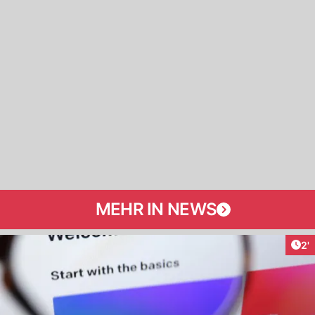
MEHR IN NEWS
Art
2'