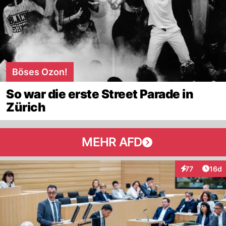
Böses Ozon!
So war die erste Street Parade in
Zürich
MEHR AFD
Artik
77
16d
Interaktionen