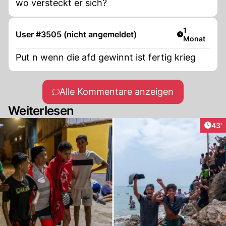
wo versteckt er sich?
Artikel veröf
1
User #3505 (nicht angemeldet)
Monat
Put n wenn die afd gewinnt ist fertig krieg
Alle Kommentare anzeigen
Weiterlesen
Arti
43'