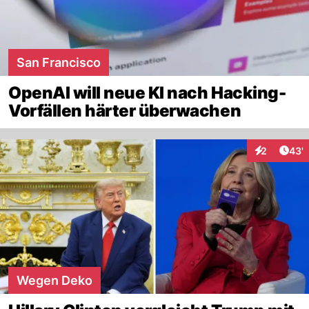
San Francisco
OpenAI will neue KI nach Hacking-
Vorfällen härter überwachen
Arti
2
43'
Interaktione
Wegen Deko