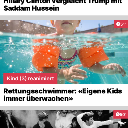
Hillary Clinton vergleicht Trump mit
Saddam Hussein
Arti
51'
Kind (3) reanimiert
Rettungsschwimmer: «Eigene Kids
immer überwachen»
Arti
50'