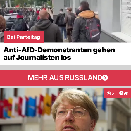
Bei Parteitag
Anti-AfD-Demonstranten gehen
auf Journalisten los
MEHR AUS RUSSLAND
Arti
15
9h
Interaktione