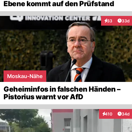
Ebene kommt auf den Prüfstand
Artik
33
33d
Interaktionen
Moskau-Nähe
Geheiminfos in falschen Händen –
Pistorius warnt vor AfD
Artik
410
34d
Interaktionen