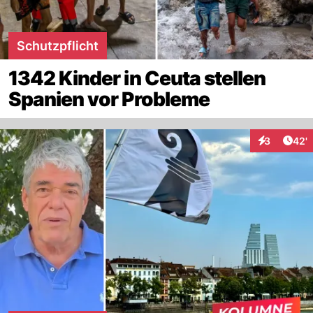
Schutzpflicht
1342 Kinder in Ceuta stellen
Spanien vor Probleme
Arti
3
42'
Interaktione