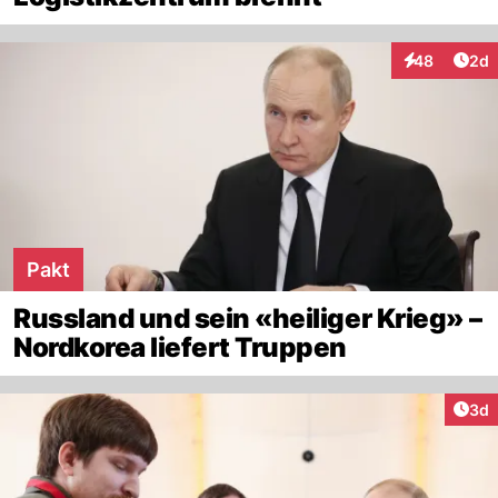
Arti
48
2d
Interaktionen
Pakt
Russland und sein «heiliger Krieg» –
Nordkorea liefert Truppen
Arti
3d