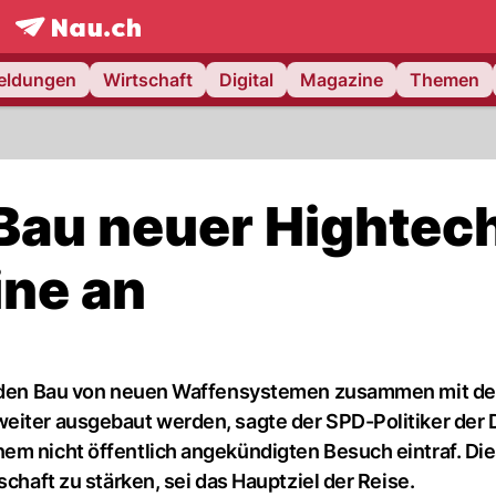
frontpage.
NAU.ch
meldungen
Wirtschaft
Digital
Magazine
Themen
 Bau neuer Hightec
ine an
uf den Bau von neuen Waffensystemen zusammen mit de
weiter ausgebaut werden, sagte der SPD-Politiker der
em nicht öffentlich angekündigten Besuch eintraf. Di
schaft zu stärken, sei das Hauptziel der Reise.