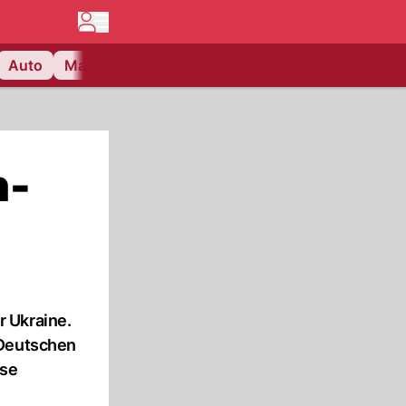
Auto
Matchcenter
Videos
Nau Plus
Lifestyle
h-
r Ukraine.
 Deutschen
ese