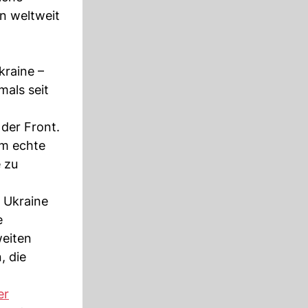
n weltweit
kraine –
mals seit
 der Front.
um echte
 zu
e Ukraine
e
eiten
, die
er