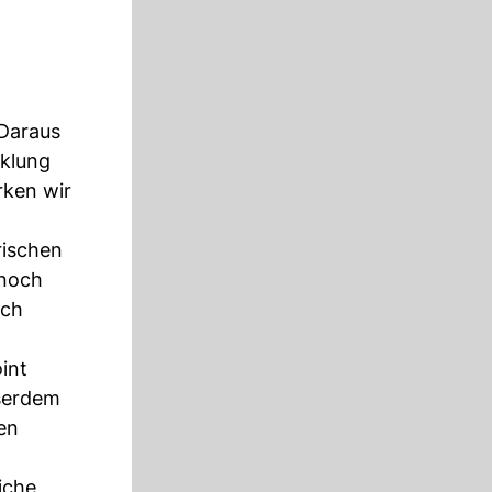
 Daraus
cklung
rken wir
rischen
 noch
ich
int
sserdem
en
iche