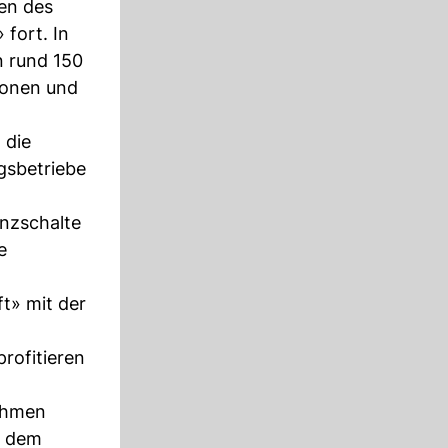
en des
fort. In
n rund 150
ionen und
 die
gsbetriebe
enzschalte
e
t» mit der
profitieren
ehmen
t dem