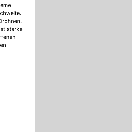
steme
ichweite.
 Drohnen.
st starke
ffenen
ren