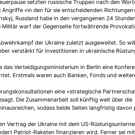
Feuerpause setzten russische Truppen nach den Wort
Angriffe «in den für sie entscheidenden Richtungen» 
nskyj, Russland habe in den vergangenen 24 Stunde
e Militär warf der Gegenseite fortwährende Provokat
bwehrkampf der Ukraine zuletzt ausgeweitet. So will
er verstärkt für Investitionen in ukrainische Rüstun
 das Verteidigungsministerium in Berlin eine Konfer
chtet. Erstmals waren auch Banken, Fonds und weiter
ierungskonsultationen eine «strategische Partnerschaf
gesagt. Die Zusammenarbeit soll künftig weit über die
 hinausreichen, sodass beide Seiten langfristig davon 
en Vertrag der Ukraine mit dem US-Rüstungsuntern
ert Patriot-Raketen finanzieren wird. Ferner sei mi