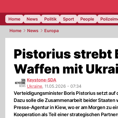
Home
News
Politik
Sport
People
Polizei
Home
News
Europa
Pistorius strebt
Waffen mit Ukra
Keystone-SDA
Ukraine
,
11.05.2026 - 07:34
Verteidigungsminister Boris Pistorius setzt a
Dazu solle die Zusammenarbeit beider Staaten 
Presse-Agentur in Kiew, wo er am Morgen zu ein
Kooperation als Teil einer strategischen Partner