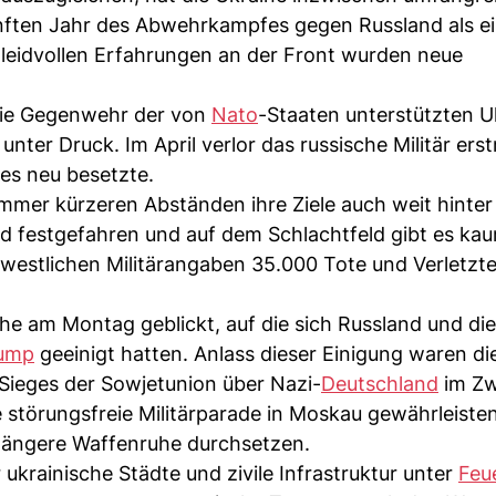
ünften Jahr des Abwehrkampfes gegen Russland als ei
leidvollen Erfahrungen an der Front wurden neue
die Gegenwehr der von
Nato
-Staaten unterstützten U
nter Druck. Im April verlor das russische Militär erst
 es neu besetzte.
immer kürzeren Abständen ihre Ziele auch weit hinter
d festgefahren und auf dem Schlachtfeld gibt es ka
 westlichen Militärangaben 35.000 Tote und Verletzte
he am Montag geblickt, auf die sich Russland und di
rump
geeinigt hatten. Anlass dieser Einigung waren di
 Sieges der Sowjetunion über Nazi-
Deutschland
im Zw
 störungsfreie Militärparade in Moskau gewährleisten
 längere Waffenruhe durchsetzen.
ukrainische Städte und zivile Infrastruktur unter
Feu