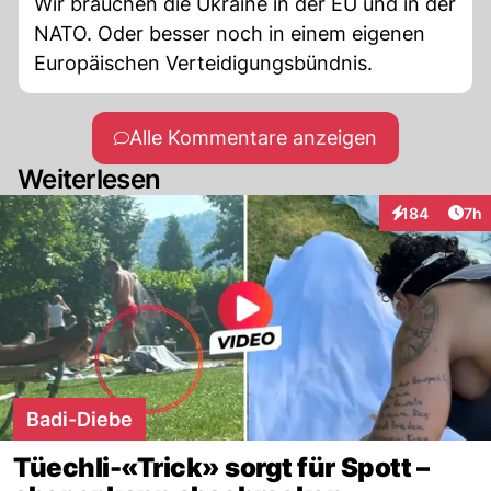
Wir brauchen die Ukraine in der EU und in der
NATO. Oder besser noch in einem eigenen
Europäischen Verteidigungsbündnis.
Alle Kommentare anzeigen
Weiterlesen
Arti
184
7h
Interaktionen
Badi-Diebe
Tüechli-«Trick» sorgt für Spott –