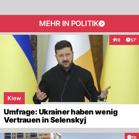
MEHR IN POLITIK
Arti
16
57'
Interaktionen
Kiew
Umfrage: Ukrainer haben wenig
Vertrauen in Selenskyj
Art
1h