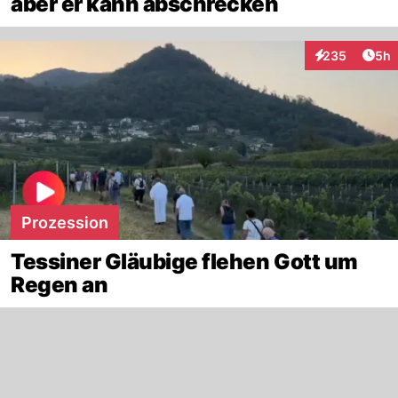
aber er kann abschrecken
Arti
235
5h
Interaktionen
Prozession
Tessiner Gläubige flehen Gott um
Regen an