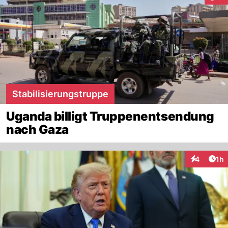
Stabilisierungstruppe
Uganda billigt Truppenentsendung
nach Gaza
Art
4
1h
Interaktion