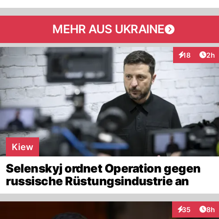
MEHR AUS UKRAINE
Arti
18
2h
Interaktione
Kiew
Selenskyj ordnet Operation gegen
russische Rüstungsindustrie an
Arti
35
8h
Interaktionen