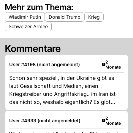
Mehr zum Thema:
Wladimir Putin
Donald Trump
Krieg
Schweizer Armee
Kommentare
Artikel veröff
2
User #4198 (nicht angemeldet)
Monate
Schon sehr speziell, in der Ukraine gibt es
laut Gesellschaft und Medien, einen
Kriegstreiber und Angriffskrieg.. im Iran ist
das nicht so, weshalb eigentlich? Es gibt
Mächte die können Staatpräsidenten
entführen und ermorden und bleiben
Artikel veröff
2
User #4933 (nicht angemeldet)
Monate
trotzdem Helden.