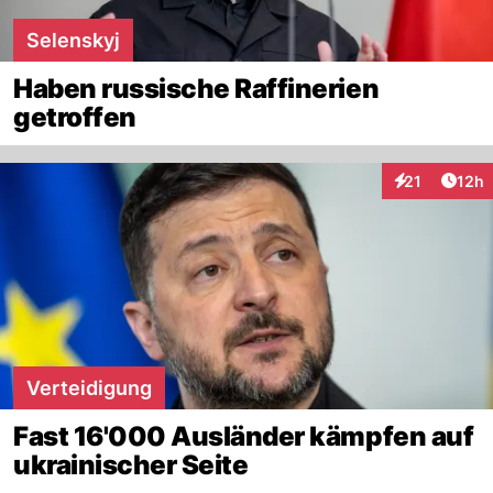
Selenskyj
Haben russische Raffinerien
getroffen
Artik
21
12h
Interaktionen
Verteidigung
Fast 16'000 Ausländer kämpfen auf
ukrainischer Seite