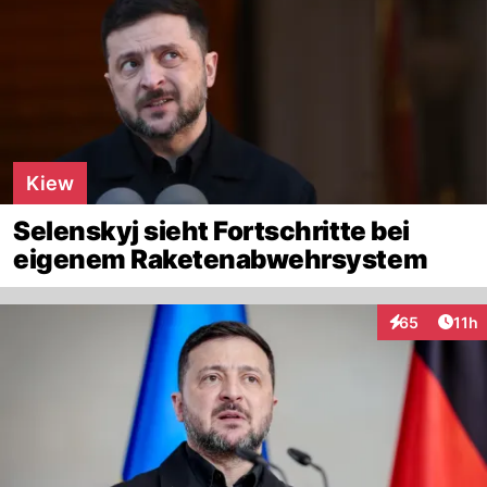
Kiew
Selenskyj sieht Fortschritte bei
eigenem Raketenabwehrsystem
Artik
65
11h
Interaktionen