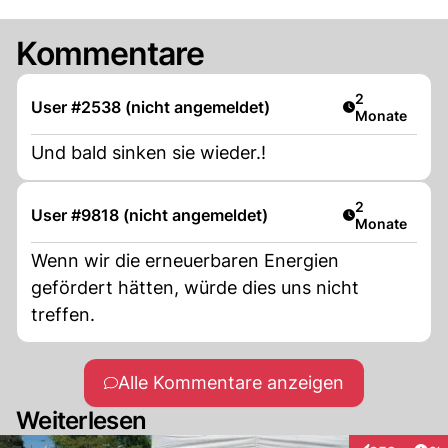
Kommentare
Artikel veröff
2
User #2538 (nicht angemeldet)
Monate
Und bald sinken sie wieder.!
Artikel veröff
2
User #9818 (nicht angemeldet)
Monate
Wenn wir die erneuerbaren Energien
gefördert hätten, würde dies uns nicht
treffen.
Alle Kommentare anzeigen
Weiterlesen