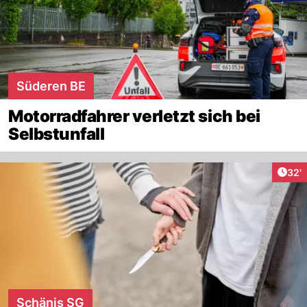
Süderen BE
Motorradfahrer verletzt sich bei
Selbstunfall
Arti
32'
Schänis SG