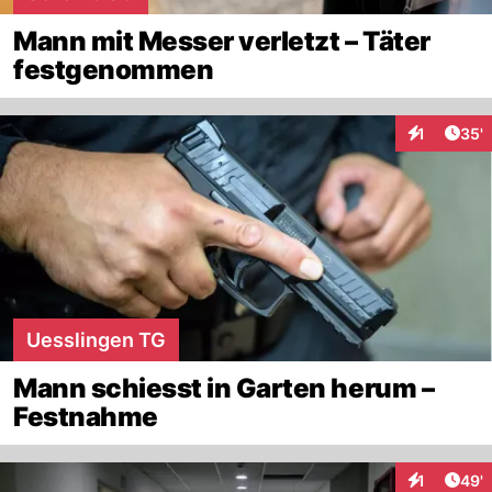
Mann mit Messer verletzt – Täter
festgenommen
Arti
1
35'
Interaktion
Uesslingen TG
Mann schiesst in Garten herum –
Festnahme
Arti
1
49'
Interaktion