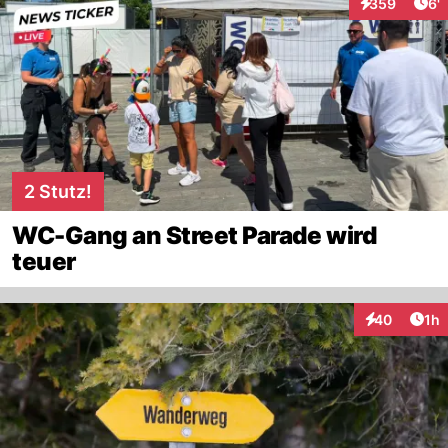
Art
359
6'
Interaktionen
2 Stutz!
WC-Gang an Street Parade wird
teuer
Art
40
1h
Interaktione