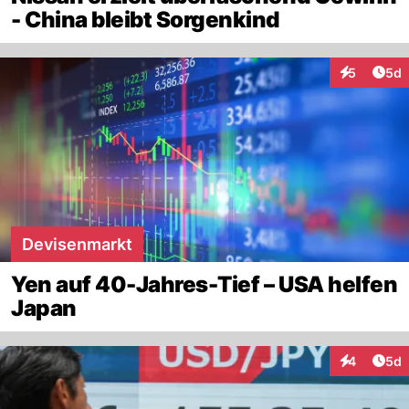
- China bleibt Sorgenkind
Arti
5
5d
Interaktion
Devisenmarkt
Yen auf 40-Jahres-Tief – USA helfen
Japan
Arti
4
5d
Interaktion