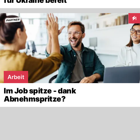
für Ukraine bereit
1
Inte
Arbeit
Im Job spitze - dank
Abnehmspritze?