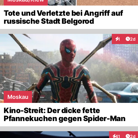
Tote und Verletzte bei Angriff auf
russische Stadt Belgorod
Arti
1
2d
Interaktion
Moskau
Kino-Streit: Der dicke fette
Pfannekuchen gegen Spider-Man
Arti
41
2d