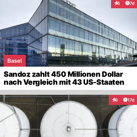
Art
6
7d
Interaktion
Basel
Sandoz zahlt 450 Millionen Dollar
nach Vergleich mit 43 US-Staaten
Artik
6
17d
Interaktione