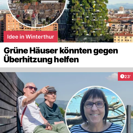
Idee in Winterthur
Grüne Häuser könnten gegen
Überhitzung helfen
Arti
23'