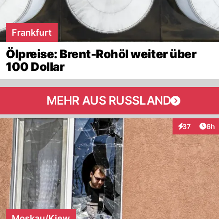
Frankfurt
Ölpreise: Brent-Rohöl weiter über
100 Dollar
MEHR AUS RUSSLAND
Arti
37
6h
Interaktionen
Moskau/Kiew