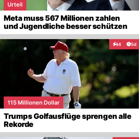
Urteil
Meta muss 567 Millionen zahlen
und Jugendliche besser schützen
Arti
44
5d
Interaktionen
115 Millionen Dollar
Trumps Golfausflüge sprengen alle
Rekorde