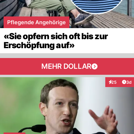
Pflegende Angehörige
«Sie opfern sich oft bis zur
Erschöpfung auf»
MEHR DOLLAR
Arti
25
3d
Interaktionen