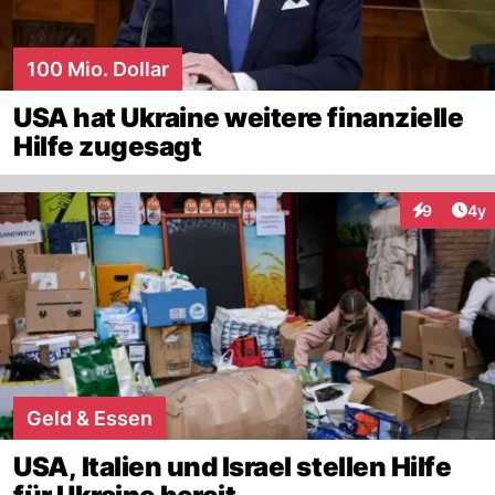
100 Mio. Dollar
USA hat Ukraine weitere finanzielle
Hilfe zugesagt
Arti
9
4y
Interaktion
Geld & Essen
USA, Italien und Israel stellen Hilfe