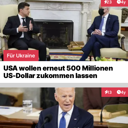
Arti
23
4y
Interaktionen
Für Ukraine
USA wollen erneut 500 Millionen
US-Dollar zukommen lassen
Arti
13
4y
Interaktione