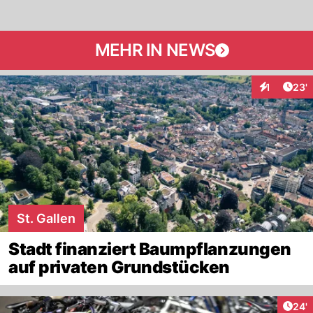
MEHR IN NEWS
Arti
1
23'
Interaktion
St. Gallen
Stadt finanziert Baumpflanzungen
auf privaten Grundstücken
Arti
24'