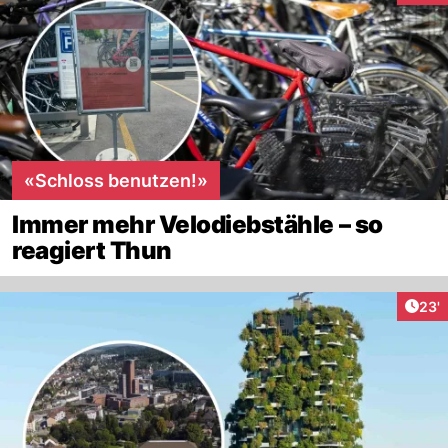
«Schloss benutzen!»
Immer mehr Velodiebstähle – so
reagiert Thun
Arti
23'